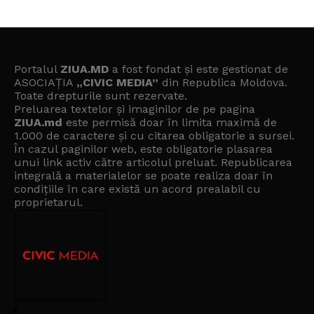
Portalul
ZIUA.MD
a fost fondat și este gestionat de
ASOCIAȚIA
„CIVIC MEDIA”
din Republica Moldova.
Toate drepturile sunt rezervate.
Preluarea textelor și imaginilor de pe pagina
ZIUA.md
este permisă doar în limita maximă de
1.000 de caractere și cu citarea obligatorie a sursei.
În cazul paginilor web, este obligatorie plasarea
unui link activ către articolul preluat. Republicarea
integrală a materialelor se poate realiza doar în
condițiile în care există un
acord prealabil cu
proprietarul
.