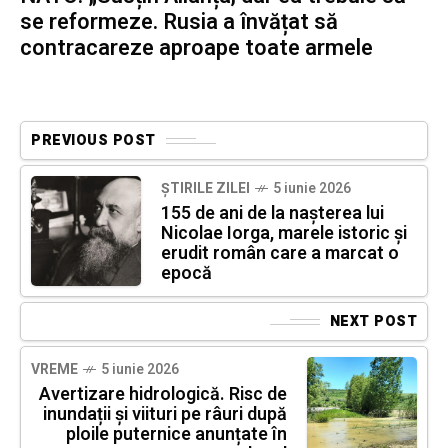
se reformeze. Rusia a învățat să
contracareze aproape toate armele
PREVIOUS POST
ȘTIRILE ZILEI
5 iunie 2026
155 de ani de la nașterea lui
Nicolae Iorga, marele istoric și
erudit român care a marcat o
epocă
NEXT POST
VREME
5 iunie 2026
Avertizare hidrologică. Risc de
inundații și viituri pe râuri după
ploile puternice anunțate în