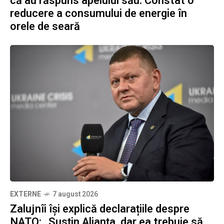
că au răspuns apelului său. Constat o
reducere a consumului de energie în
orele de seară
EXTERNE
7 august 2026
Zalujnîi își explică declarațiile despre
NATO: „Susțin Alianța, dar ea trebuie să