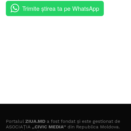
Trimite știrea ta pe WhatsApp
Portalul
ZIUA.MD
a fost fondat și este gestionat de
ASOCIAȚIA
„CIVIC MEDIA”
din Republica Moldova.