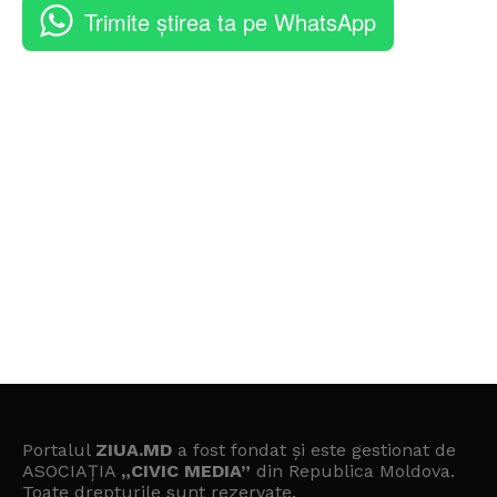
Trimite știrea ta pe WhatsApp
Portalul
ZIUA.MD
a fost fondat și este gestionat de
ASOCIAȚIA
„CIVIC MEDIA”
din Republica Moldova.
Toate drepturile sunt rezervate.