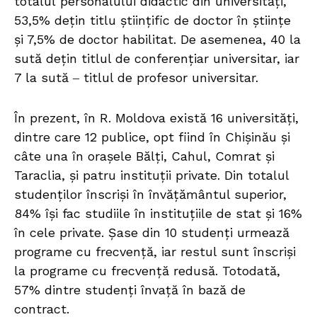
totalul personalului didactic din universități,
53,5% dețin titlu științific de doctor în științe
și 7,5% de doctor habilitat. De asemenea, 40 la
sută dețin titlul de conferențiar universitar, iar
7 la sută ‒ titlul de profesor universitar.
În prezent, în R. Moldova există 16 universități,
dintre care 12 publice, opt fiind în Chișinău și
câte una în orașele Bălți, Cahul, Comrat și
Taraclia, și patru instituții private. Din totalul
studenților înscriși în învățământul superior,
84% își fac studiile în instituțiile de stat și 16%
în cele private. Șase din 10 studenți urmează
programe cu frecvență, iar restul sunt înscriși
la programe cu frecvență redusă. Totodată,
57% dintre studenți învață în bază de
contract.