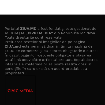
Portalul
ZIUA.MD
a fost fondat și este gestionat de
ASOCIAȚIA
„CIVIC MEDIA”
din Republica Moldova.
Toate drepturile sunt rezervate.
Preluarea textelor și imaginilor de pe pagina
ZIUA.md
este permisă doar în limita maximă de
1.000 de caractere și cu citarea obligatorie a sursei.
În cazul paginilor web, este obligatorie plasarea
unui link activ către articolul preluat. Republicarea
integrală a materialelor se poate realiza doar în
condițiile în care există un
acord prealabil cu
proprietarul
.