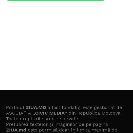
Portalul
ZIUA.MD
a fost fondat și este gestionat de
ASOCIAȚIA
„CIVIC MEDIA”
din Republica Moldova.
Toate drepturile sunt rezervate.
Preluarea textelor și imaginilor de pe pagina
ZIUA.md
este permisă doar în limita maximă de