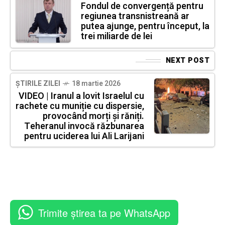
Fondul de convergență pentru
regiunea transnistreană ar
putea ajunge, pentru început, la
trei miliarde de lei
NEXT POST
ȘTIRILE ZILEI
18 martie 2026
VIDEO | Iranul a lovit Israelul cu
rachete cu muniție cu dispersie,
provocând morți și răniți.
Teheranul invocă răzbunarea
pentru uciderea lui Ali Larijani
Trimite știrea ta pe WhatsApp