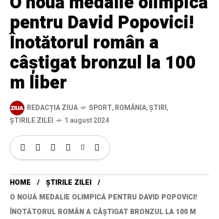
O nouă medalie olimpică
pentru David Popovici!
Înotătorul român a
câştigat bronzul la 100
m liber
REDACȚIA ZIUA
SPORT
,
ROMÂNIA
,
ȘTIRI
,
ȘTIRILE ZILEI
1 august 2024
HOME
ȘTIRILE ZILEI
O NOUĂ MEDALIE OLIMPICĂ PENTRU DAVID POPOVICI!
ÎNOTĂTORUL ROMÂN A CÂŞTIGAT BRONZUL LA 100 M