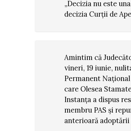
„Decizia nu este un
decizia Curții de Apel
Amintim că Judecător
vineri, 19 iunie, nuli
Permanent Național a
care Olesea Stamate 
Instanța a dispus res
membru PAS și repune
anterioară adoptării