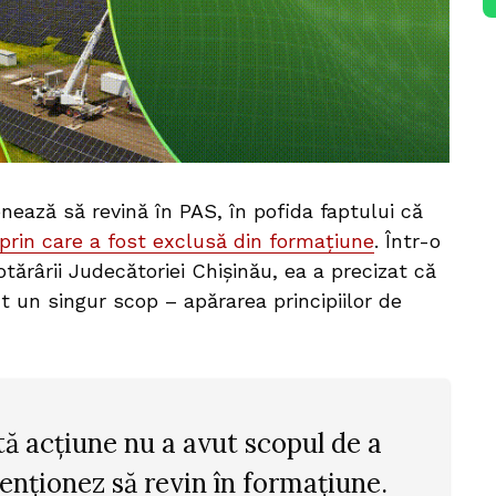
ează să revină în PAS, în pofida faptului că
 prin care a fost exclusă din formațiune
. Într-o
ărârii Judecătoriei Chișinău, ea a precizat că
t un singur scop – apărarea principiilor de
ă acțiune nu a avut scopul de a
tenționez să revin în formațiune.