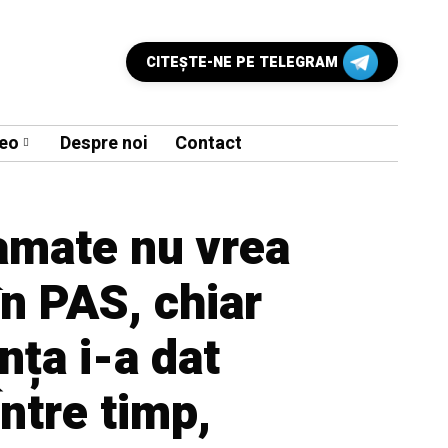
CITEŞTE-NE PE TELEGRAM
eo
Despre noi
Contact
amate nu vrea
în PAS, chiar
nța i-a dat
Între timp,