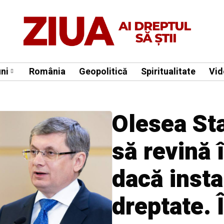
ni
România
Geopolitică
Spiritualitate
Vid
Olesea St
să revină 
dacă insta
dreptate. 