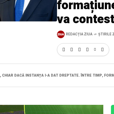
formațiun
va contest
REDACȚIA ZIUA
ȘTIRILE Z
, CHIAR DACĂ INSTANȚA I-A DAT DREPTATE. ÎNTRE TIMP, FO