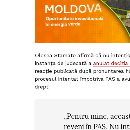
Olesea Stamate afirmă că nu intențion
instanța de judecată a
anulat decizia
reacție publicată după pronunțarea hot
procesul intentat împotriva PAS a avu
drept.
„Pentru mine, aceast
reveni în PAS. Nu in