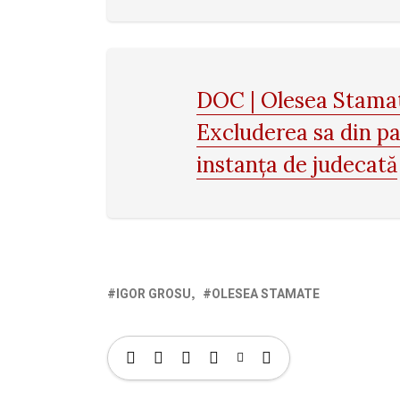
DOC | Olesea Stamat
Excluderea sa din par
instanța de judecată
IGOR GROSU
OLESEA STAMATE