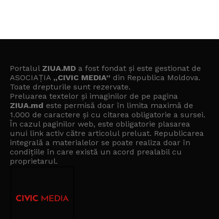
Portalul
ZIUA.MD
a fost fondat și este gestionat de
ASOCIAȚIA
„CIVIC MEDIA”
din Republica Moldova.
Toate drepturile sunt rezervate.
Preluarea textelor și imaginilor de pe pagina
ZIUA.md
este permisă doar în limita maximă de
1.000 de caractere și cu citarea obligatorie a sursei.
În cazul paginilor web, este obligatorie plasarea
unui link activ către articolul preluat. Republicarea
integrală a materialelor se poate realiza doar în
condițiile în care există un
acord prealabil cu
proprietarul
.