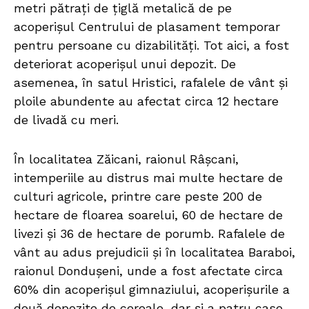
metri pătrați de țiglă metalică de pe
acoperișul Centrului de plasament temporar
pentru persoane cu dizabilități. Tot aici, a fost
deteriorat acoperișul unui depozit. De
asemenea, în satul Hristici, rafalele de vânt și
ploile abundente au afectat circa 12 hectare
de livadă cu meri.
În localitatea Zăicani, raionul Râșcani,
intemperiile au distrus mai multe hectare de
culturi agricole, printre care peste 200 de
hectare de floarea soarelui, 60 de hectare de
livezi și 36 de hectare de porumb. Rafalele de
vânt au adus prejudicii și în localitatea Baraboi,
raionul Dondușeni, unde a fost afectate circa
60% din acoperișul gimnaziului, acoperișurile a
două depozite de cereale, dar și a patru case