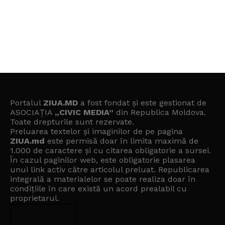
Portalul
ZIUA.MD
a fost fondat și este gestionat de
ASOCIAȚIA
„CIVIC MEDIA”
din Republica Moldova.
Toate drepturile sunt rezervate.
Preluarea textelor și imaginilor de pe pagina
ZIUA.md
este permisă doar în limita maximă de
1.000 de caractere și cu citarea obligatorie a sursei.
În cazul paginilor web, este obligatorie plasarea
unui link activ către articolul preluat. Republicarea
integrală a materialelor se poate realiza doar în
condițiile în care există un
acord prealabil cu
proprietarul
.