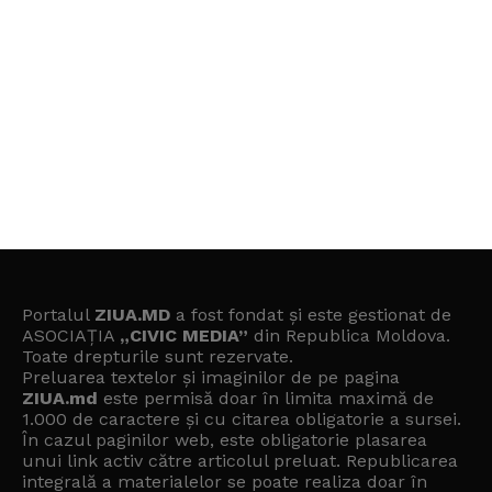
Portalul
ZIUA.MD
a fost fondat și este gestionat de
ASOCIAȚIA
„CIVIC MEDIA”
din Republica Moldova.
Toate drepturile sunt rezervate.
Preluarea textelor și imaginilor de pe pagina
ZIUA.md
este permisă doar în limita maximă de
1.000 de caractere și cu citarea obligatorie a sursei.
În cazul paginilor web, este obligatorie plasarea
unui link activ către articolul preluat. Republicarea
integrală a materialelor se poate realiza doar în