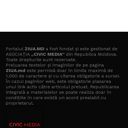
Portalul
ZIUA.MD
a fost fondat și este gestionat de
ASOCIAȚIA
„CIVIC MEDIA”
din Republica Moldova.
Toate drepturile sunt rezervate.
Preluarea textelor și imaginilor de pe pagina
ZIUA.md
este permisă doar în limita maximă de
1.000 de caractere și cu citarea obligatorie a sursei.
În cazul paginilor web, este obligatorie plasarea
unui link activ către articolul preluat. Republicarea
integrală a materialelor se poate realiza doar în
condițiile în care există un
acord prealabil cu
proprietarul
.