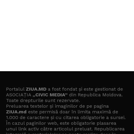
Portalul
ZIUA.MD
a fost fondat și este gestionat de
ASOCIAȚIA
„CIVIC MEDIA”
din Republica Moldova.
Toate drepturile sunt rezervate.
Preluarea textelor și imaginilor de pe pagina
ZIUA.md
este permisă doar în limita maximă de
1.000 de caractere și cu citarea obligatorie a sursei.
În cazul paginilor web, este obligatorie plasarea
unui link activ către articolul preluat. Republicarea