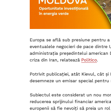
Europa se află sub presiune pentru 
eventualele negocieri de pace dintre U
administrația președintelui american
criza din Iran, relatează
Politico
.
Potrivit publicației, atât Kievul, cât ș
desemneze un emisar special pentru ne
Subiectul este considerat un nou mo
reducerea sprijinului financiar america
europenii să fie nevoiți să preia un ro