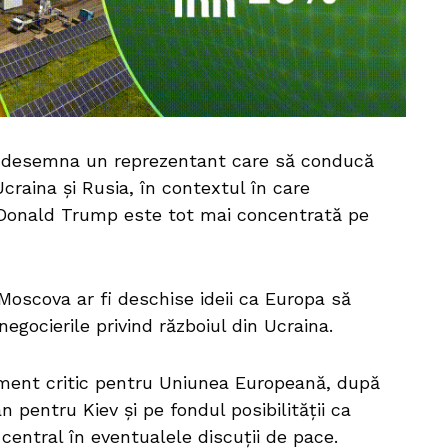
a desemna un reprezentant care să conducă
craina și Rusia, în contextul în care
 Donald Trump este tot mai concentrată pe
i Moscova ar fi deschise ideii ca Europa să
gocierile privind războiul din Ucraina.
ment critic pentru Uniunea Europeană, după
n pentru Kiev și pe fondul posibilității ca
l central în eventualele discuții de pace.