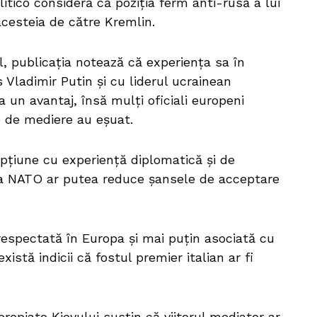
litico consideră că poziția ferm anti-rusă a lui
acesteia de către Kremlin.
l, publicația notează că experiența sa în
 Vladimir Putin și cu liderul ucrainean
 un avantaj, însă mulți oficiali europeni
e de mediere au eșuat.
pțiune cu experiență diplomatică și de
la NATO ar putea reduce șansele de acceptare
respectată în Europa și mai puțin asociată cu
xistă indicii că fostul premier italian ar fi
ropiate Kievului susțin că viitorul mediator ar