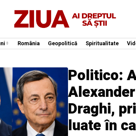
ni
România
Geopolitică
Spiritualitate
Vid
Politico: 
Alexander
Draghi, pr
luate în c