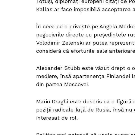
Totuși, diplomați europeni citați de Po
Kallas ar face imposibilă acceptarea 
În ceea ce o privește pe Angela Merke
negocierile directe cu președintele rus
Volodimir Zelenski ar putea reprezenta
consideră că eforturile sale anterioar
Alexander Stubb este văzut drept o o
mediere, însă apartenența Finlandei 
din partea Moscovei.
Mario Draghi este descris ca o figură 
poziții radicale față de Rusia, însă nu e
interesat de rol.
Politico mai notează că unele surse ap