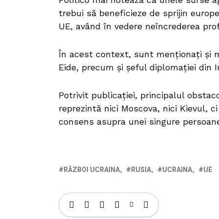
trebui să beneficieze de sprijin europ
UE, având în vedere neîncrederea prof
În acest context, sunt menționați și 
Eide, precum și șeful diplomației din I
Potrivit publicației, principalul obst
reprezintă nici Moscova, nici Kievul, c
consens asupra unei singure persoane
RĂZBOI UCRAINA
RUSIA
UCRAINA
UE