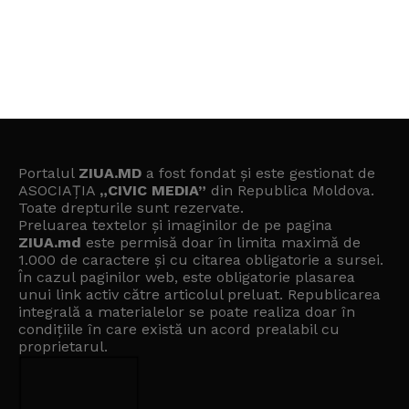
Portalul
ZIUA.MD
a fost fondat și este gestionat de
ASOCIAȚIA
„CIVIC MEDIA”
din Republica Moldova.
Toate drepturile sunt rezervate.
Preluarea textelor și imaginilor de pe pagina
ZIUA.md
este permisă doar în limita maximă de
1.000 de caractere și cu citarea obligatorie a sursei.
În cazul paginilor web, este obligatorie plasarea
unui link activ către articolul preluat. Republicarea
integrală a materialelor se poate realiza doar în
condițiile în care există un
acord prealabil cu
proprietarul
.