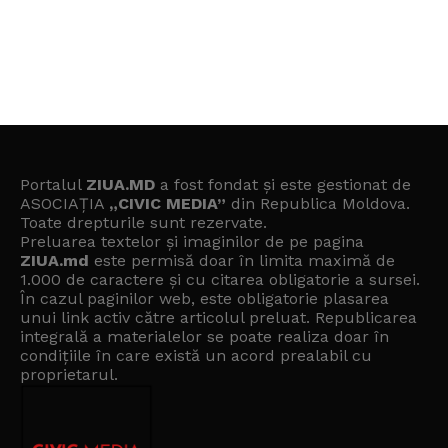
Portalul
ZIUA.MD
a fost fondat și este gestionat de
ASOCIAȚIA
„CIVIC MEDIA”
din Republica Moldova.
Toate drepturile sunt rezervate.
Preluarea textelor și imaginilor de pe pagina
ZIUA.md
este permisă doar în limita maximă de
1.000 de caractere și cu citarea obligatorie a sursei.
În cazul paginilor web, este obligatorie plasarea
unui link activ către articolul preluat. Republicarea
integrală a materialelor se poate realiza doar în
condițiile în care există un
acord prealabil cu
proprietarul
.