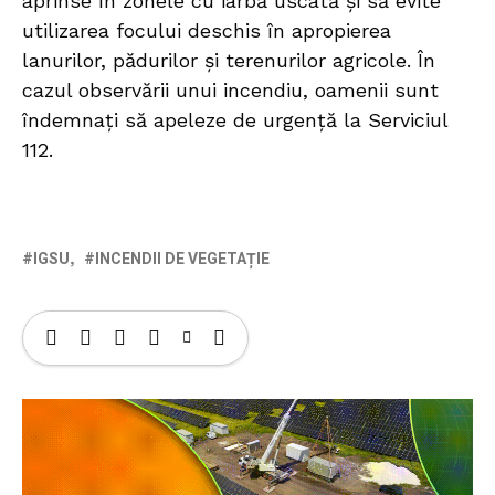
aprinse în zonele cu iarbă uscată și să evite
utilizarea focului deschis în apropierea
lanurilor, pădurilor și terenurilor agricole. În
cazul observării unui incendiu, oamenii sunt
îndemnați să apeleze de urgență la Serviciul
112.
IGSU
INCENDII DE VEGETAȚIE