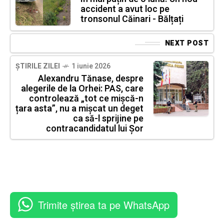
accident a avut loc pe
tronsonul Căinari - Bălțați
NEXT POST
ȘTIRILE ZILEI
1 iunie 2026
Alexandru Tănase, despre
alegerile de la Orhei: PAS, care
controlează „tot ce mișcă-n
țara asta”, nu a mișcat un deget
ca să-l sprijine pe
contracandidatul lui Șor
Trimite știrea ta pe WhatsApp