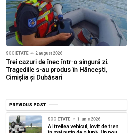
SOCIETATE
2 august 2026
Trei cazuri de înec într-o singură zi.
Tragediile s-au produs în Hâncești,
Cimișlia și Dubăsari
PREVIOUS POST
SOCIETATE
1 iunie 2026
Al treilea vehicul, lovit de tren
în mai puțin de o lună. Un nou