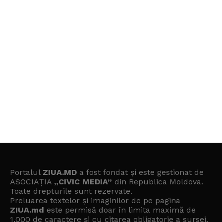
Portalul
ZIUA.MD
a fost fondat și este gestionat de
ASOCIAȚIA
„CIVIC MEDIA”
din Republica Moldova.
Toate drepturile sunt rezervate.
Preluarea textelor și imaginilor de pe pagina
ZIUA.md
este permisă doar în limita maximă de
1.000 de caractere și cu citarea obligatorie a sursei.