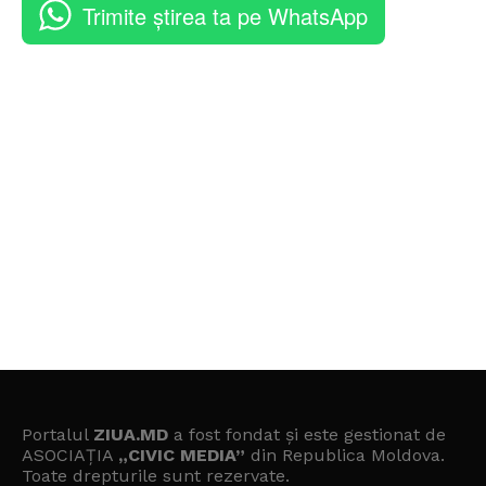
Trimite știrea ta pe WhatsApp
Portalul
ZIUA.MD
a fost fondat și este gestionat de
ASOCIAȚIA
„CIVIC MEDIA”
din Republica Moldova.
Toate drepturile sunt rezervate.