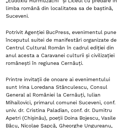
„Eudoxiu Hurmuzachi” și Liceul cu predare în
limba română din localitatea sa de baștină,
Suceveni.
Potrivit Agenției BucPress, evenimentul pune
începutul suitei de manifestări organizate de
Centrul Cultural Român în cadrul ediției din
anul acesta a Caravanei culturii și civilizației
românești în regiunea Cernăuți.
Printre invitații de onoare ai evenimentului
sunt Irina Loredana Stănculescu, Consul
General al României la Cernăuți, Iulian
Mihailovici, primarul comunei Suceveni, conf.
univ. dr. Cristina Paladian, conf. dr. Dumitru
Apetri (Chișinău), poeții Doina Bojescu, Vasile
Bâcu, Nicolae Șapcă, Gheorghe Ungureanu,