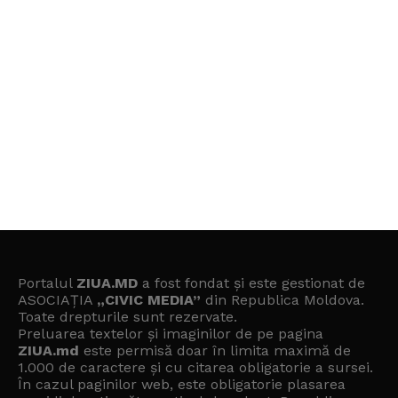
Portalul
ZIUA.MD
a fost fondat și este gestionat de
ASOCIAȚIA
„CIVIC MEDIA”
din Republica Moldova.
Toate drepturile sunt rezervate.
Preluarea textelor și imaginilor de pe pagina
ZIUA.md
este permisă doar în limita maximă de
1.000 de caractere și cu citarea obligatorie a sursei.
În cazul paginilor web, este obligatorie plasarea