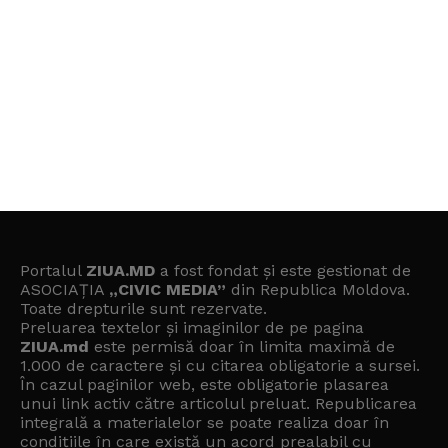
Portalul
ZIUA.MD
a fost fondat și este gestionat de
ASOCIAȚIA
„CIVIC MEDIA”
din Republica Moldova.
Toate drepturile sunt rezervate.
Preluarea textelor și imaginilor de pe pagina
ZIUA.md
este permisă doar în limita maximă de
1.000 de caractere și cu citarea obligatorie a sursei.
În cazul paginilor web, este obligatorie plasarea
unui link activ către articolul preluat. Republicarea
integrală a materialelor se poate realiza doar în
condițiile în care există un
acord prealabil cu