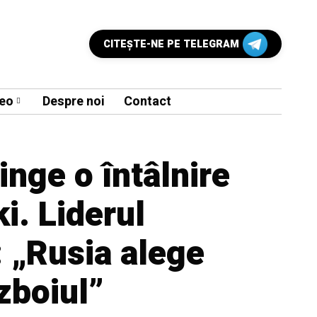
CITEŞTE-NE PE TELEGRAM
eo
Despre noi
Contact
inge o întâlnire
i. Liderul
 „Rusia alege
zboiul”