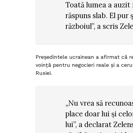
Toată lumea a auzit 
răspuns slab. El pur 
războiul”, a scris Zel
Președintele ucrainean a afirmat că r
voință pentru negocieri reale și a cer
Rusiei.
„Nu vrea să recunoas
place doar lui și cel
lui”, a declarat Zele