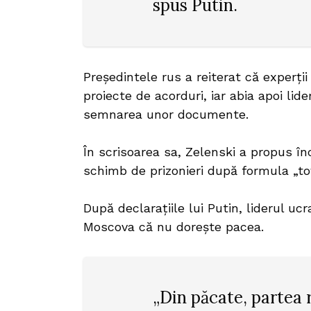
spus Putin.
Președintele rus a reiterat că experții 
proiecte de acorduri, iar abia apoi lid
semnarea unor documente.
În scrisoarea sa, Zelenski a propus înc
schimb de prizonieri după formula „toți
După declarațiile lui Putin, liderul u
Moscova că nu dorește pacea.
„Din păcate, partea 