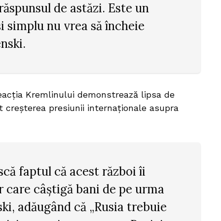
răspunsul de astăzi. Este un
și simplu nu vrea să încheie
enski.
eacția Kremlinului demonstrează lipsa de
ut creșterea presiunii internaționale asupra
că faptul că acest război îi
or care câștigă bani de pe urma
nski, adăugând că „Rusia trebuie