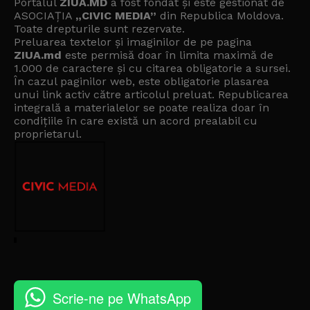
Portalul
ZIUA.MD
a fost fondat și este gestionat de
ASOCIAȚIA
„CIVIC MEDIA”
din Republica Moldova.
Toate drepturile sunt rezervate.
Preluarea textelor și imaginilor de pe pagina
ZIUA.md
este permisă doar în limita maximă de
1.000 de caractere și cu citarea obligatorie a sursei.
În cazul paginilor web, este obligatorie plasarea
unui link activ către articolul preluat. Republicarea
integrală a materialelor se poate realiza doar în
condițiile în care există un
acord prealabil cu
proprietarul
.
Scrie-ne pe WhatsApp