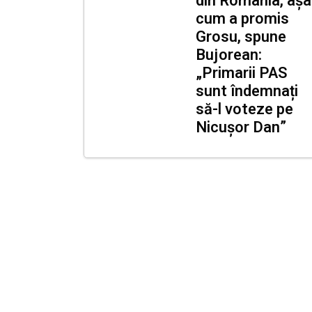
din România, așa
cum a promis
Grosu, spune
Bujorean:
„Primarii PAS
sunt îndemnați
să-l voteze pe
Nicușor Dan”