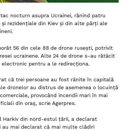
atac nocturn asupra Ucrainei, rănind patru
și rezidențiale din Kiev și din alte părți ale
ineni.
rât 56 din cele 88 de drone rusești, potrivit
 presei ucrainene. Alte 24 de drone s-au rătăcit
i electronic pentru a le redirecționa.
arat că trei persoane au fost rănite în capitală
ale dronelor au distrus de asemenea o locuință
i comerciale, provocând incendii mari în mai
iciali din oraș, scrie Agerpres.
 Harkiv din nord-estul țării, a declarat
li au mai declarat că mai multe clădiri