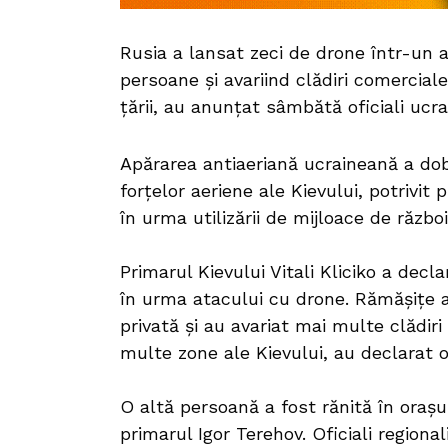
Rusia a lansat zeci de drone într-un 
persoane și avariind clădiri comerciale 
țării, au anunțat sâmbătă oficiali ucra
Apărarea antiaeriană ucraineană a dobo
forțelor aeriene ale Kievului, potrivit
în urma utilizării de mijloace de războ
Primarul Kievului Vitali Kliciko a decl
în urma atacului cu drone. Rămășițe 
privată și au avariat mai multe clădir
multe zone ale Kievului, au declarat of
O altă persoană a fost rănită în orașul
primarul Igor Terehov. Oficiali regiona