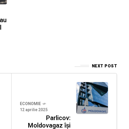
-au
l
NEXT POST
ECONOMIE
12 aprilie 2025
Parlicov:
Moldovagaz își