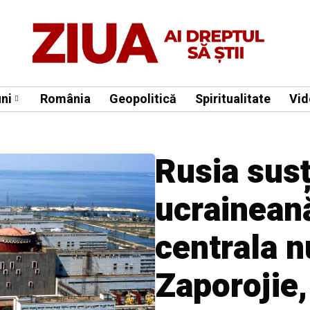
ni
România
Geopolitică
Spiritualitate
Vid
Rusia susț
ucraineană 
centrala n
Zaporojie,