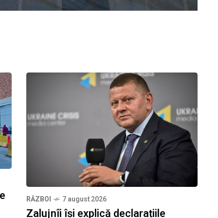
ze
RĂZBOI
7 august 2026
Zalujnîi își explică declarațiile