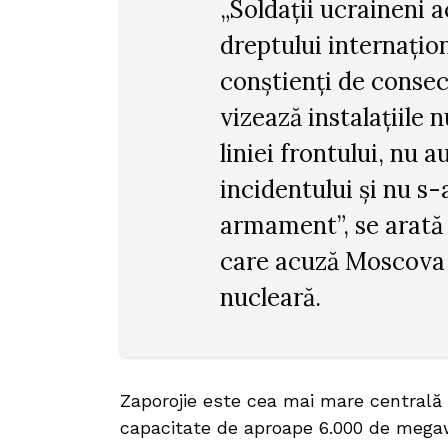
„Soldații ucraineni a
dreptului internațio
conștienți de consec
vizează instalațiile 
liniei frontului, nu a
incidentului și nu s-a
armament”, se arată 
care acuză Moscova 
nucleară.
Zaporojie este cea mai mare centrală 
capacitate de aproape 6.000 de megaw