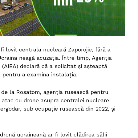
i lovit centrala nucleară Zaporojie, fără a
Ucraina neagă acuzația. Între timp, Agenția
(AIEA) declară că a solicitat și așteaptă
e pentru a examina instalația.
e de la Rosatom, agenția rusească pentru
 atac cu drone asupra centralei nucleare
nergodar, sub ocupație rusească din 2022, și
dronă ucraineană ar fi lovit clădirea sălii