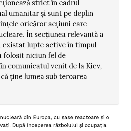
cționează strict în cadrul
nal umanitar și sunt pe deplin
ințele oricăror acțiuni care
nucleare. În secțiunea relevantă a
u existat lupte active în timpul
 folosit niciun fel de
în comunicatul venit de la Kiev,
că ține lumea sub teroarea
nucleară din Europa, cu șase reactoare și o
ați. După începerea războiului și ocupația