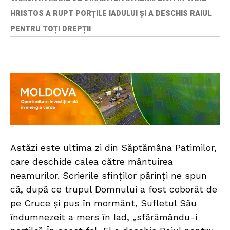
HRISTOS A RUPT PORȚILE IADULUI ȘI A DESCHIS RAIUL
PENTRU TOȚI DREPȚII
Astăzi este ultima zi din Săptămâna Patimilor,
care deschide calea către mântuirea
neamurilor. Scrierile sfinților părinți ne spun
că, după ce trupul Domnului a fost coborât de
pe Cruce și pus în mormânt, Sufletul Său
îndumnezeit a mers în Iad, „sfărâmându-i