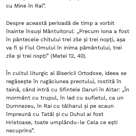
cu Mine în Rai”.
Despre această perioadă de timp a vorbit
înainte însuși Mântuitorul: „Precum Iona a fost
în pântecele chitului trei zile și trei nopți, așa
va fi și Fiul Omului în inima pământului, trei
zile și trei nopți” (Matei 12, 40).
În cultul liturgic al Bisericii Ortodoxe, ideea se
regăsește în rugăciunea preotului, rostită în
taină, când intră cu Sfintele Daruri în Altar: „În
mormânt cu trupul, în Iad cu sufletul, ca un
Dumnezeu, în Rai cu tâlharul și pe scaun
împreună cu Tatăl și cu Duhul ai fost
Hristoase, toate umplându-le Cela ce ești
necuprins”.