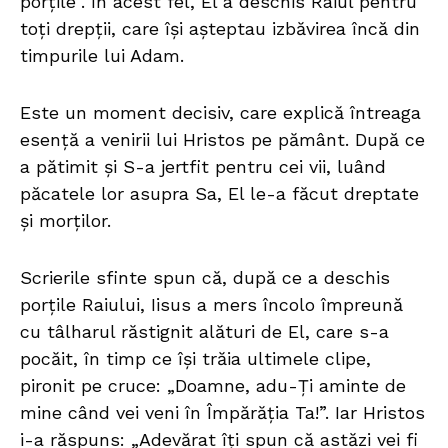
porțile”. În acest fel, El a deschis Raiul pentru
toți drepții, care își așteptau izbăvirea încă din
timpurile lui Adam.
Este un moment decisiv, care explică întreaga
esență a venirii lui Hristos pe pământ. După ce
a pătimit și S-a jertfit pentru cei vii, luând
păcatele lor asupra Sa, El le-a făcut dreptate
și morților.
Scrierile sfinte spun că, după ce a deschis
porțile Raiului, Iisus a mers încolo împreună
cu tâlharul răstignit alături de El, care s-a
pocăit, în timp ce își trăia ultimele clipe,
pironit pe cruce: „Doamne, adu-Ți aminte de
mine când vei veni în Împărăția Ta!”. Iar Hristos
i-a răspuns: „Adevărat îţi spun că astăzi vei fi