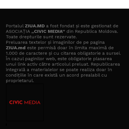
Portalul
ZIUA.MD
a fost fondat și este gestionat de
ASOCIAȚIA
„CIVIC MEDIA”
din Republica Moldova.
Toate drepturile sunt rezervate.
Preluarea textelor și imaginilor de pe pagina
ZIUA.md
este permisă doar în limita maximă de
1.000 de caractere și cu citarea obligatorie a sursei.
În cazul paginilor web, este obligatorie plasarea
unui link activ către articolul preluat. Republicarea
integrală a materialelor se poate realiza doar în
condițiile în care există un
acord prealabil cu
proprietarul
.