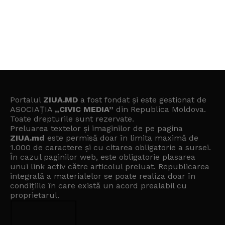
Portalul
ZIUA.MD
a fost fondat și este gestionat de
ASOCIAȚIA
„CIVIC MEDIA”
din Republica Moldova.
Toate drepturile sunt rezervate.
Preluarea textelor și imaginilor de pe pagina
ZIUA.md
este permisă doar în limita maximă de
1.000 de caractere și cu citarea obligatorie a sursei.
În cazul paginilor web, este obligatorie plasarea
unui link activ către articolul preluat. Republicarea
integrală a materialelor se poate realiza doar în
condițiile în care există un
acord prealabil cu
proprietarul
.