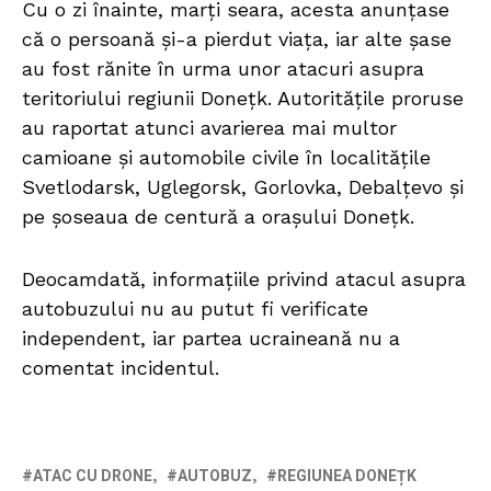
Cu o zi înainte, marți seara, acesta anunțase
că o persoană și-a pierdut viața, iar alte șase
au fost rănite în urma unor atacuri asupra
teritoriului regiunii Donețk. Autoritățile proruse
au raportat atunci avarierea mai multor
camioane și automobile civile în localitățile
Svetlodarsk, Uglegorsk, Gorlovka, Debalțevo și
pe șoseaua de centură a orașului Donețk.
Deocamdată, informațiile privind atacul asupra
autobuzului nu au putut fi verificate
independent, iar partea ucraineană nu a
comentat incidentul.
ATAC CU DRONE
AUTOBUZ
REGIUNEA DONEȚK