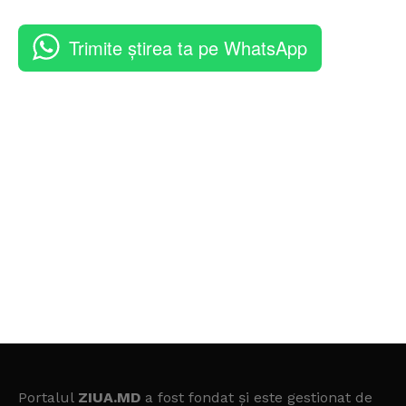
Trimite știrea ta pe WhatsApp
Portalul
ZIUA.MD
a fost fondat și este gestionat de