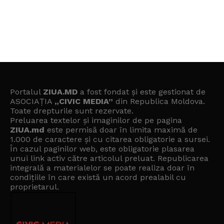
Portalul
ZIUA.MD
a fost fondat și este gestionat de
ASOCIAȚIA
„CIVIC MEDIA”
din Republica Moldova.
Toate drepturile sunt rezervate.
Preluarea textelor și imaginilor de pe pagina
ZIUA.md
este permisă doar în limita maximă de
1.000 de caractere și cu citarea obligatorie a sursei.
În cazul paginilor web, este obligatorie plasarea
unui link activ către articolul preluat. Republicarea
integrală a materialelor se poate realiza doar în
condițiile în care există un
acord prealabil cu
proprietarul
.