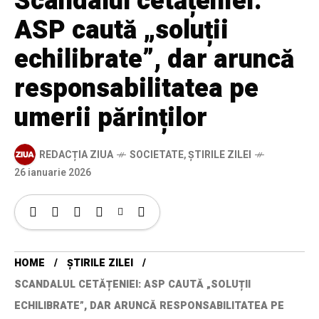
Scandalul cetățeniei:
ASP caută „soluții
echilibrate”, dar aruncă
responsabilitatea pe
umerii părinților
REDACȚIA ZIUA
SOCIETATE
,
ȘTIRILE ZILEI
26 ianuarie 2026
HOME
ȘTIRILE ZILEI
SCANDALUL CETĂȚENIEI: ASP CAUTĂ „SOLUȚII
ECHILIBRATE”, DAR ARUNCĂ RESPONSABILITATEA PE