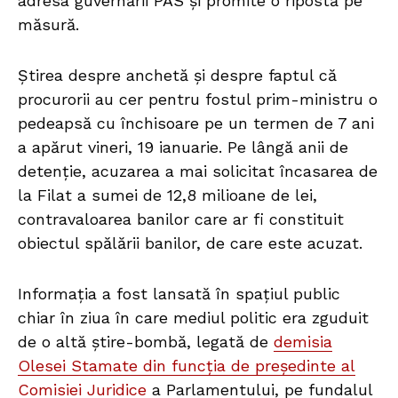
adresa guvernării PAS și promite o ripostă pe
măsură.
Știrea despre anchetă și despre faptul că
procurorii au cer pentru fostul prim-ministru o
pedeapsă cu închisoare pe un termen de 7 ani
a apărut vineri, 19 ianuarie. Pe lângă anii de
detenție, acuzarea a mai solicitat încasarea de
la Filat a sumei de 12,8 milioane de lei,
contravaloarea banilor care ar fi constituit
obiectul spălării banilor, de care este acuzat.
Informația a fost lansată în spațiul public
chiar în ziua în care mediul politic era zguduit
de o altă știre-bombă, legată de
demisia
Olesei Stamate din funcția de președinte al
Comisiei Juridice
a Parlamentului, pe fundalul