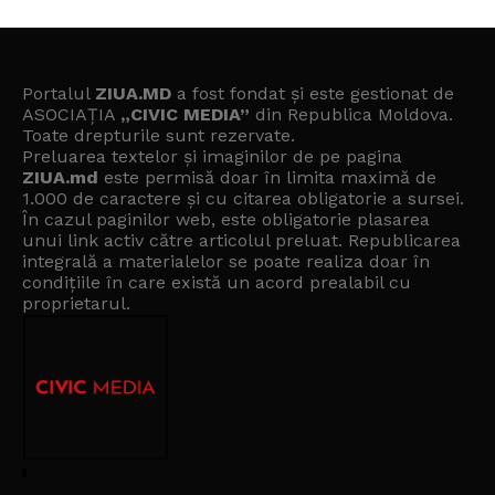
Portalul
ZIUA.MD
a fost fondat și este gestionat de
ASOCIAȚIA
„CIVIC MEDIA”
din Republica Moldova.
Toate drepturile sunt rezervate.
Preluarea textelor și imaginilor de pe pagina
ZIUA.md
este permisă doar în limita maximă de
1.000 de caractere și cu citarea obligatorie a sursei.
În cazul paginilor web, este obligatorie plasarea
unui link activ către articolul preluat. Republicarea
integrală a materialelor se poate realiza doar în
condițiile în care există un
acord prealabil cu
proprietarul
.