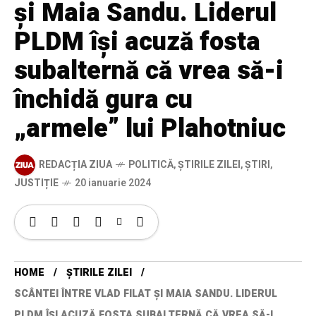
și Maia Sandu. Liderul
PLDM își acuză fosta
subalternă că vrea să-i
închidă gura cu
„armele” lui Plahotniuc
REDACȚIA ZIUA
POLITICĂ
,
ȘTIRILE ZILEI
,
ȘTIRI
,
JUSTIȚIE
20 ianuarie 2024
HOME
ȘTIRILE ZILEI
SCÂNTEI ÎNTRE VLAD FILAT ȘI MAIA SANDU. LIDERUL
PLDM ÎȘI ACUZĂ FOSTA SUBALTERNĂ CĂ VREA SĂ-I