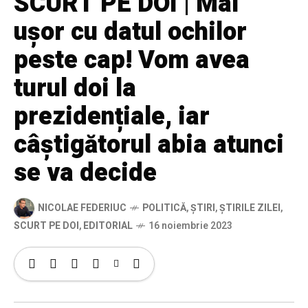
SCURT PE DOI | Mai
ușor cu datul ochilor
peste cap! Vom avea
turul doi la
prezidențiale, iar
câștigătorul abia atunci
se va decide
NICOLAE FEDERIUC
POLITICĂ
,
ȘTIRI
,
ȘTIRILE ZILEI
,
SCURT PE DOI
,
EDITORIAL
16 noiembrie 2023