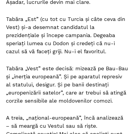
Așadar, lucrurile devin mai clare.
Tabăra „Est” (cu tot cu Turcia și câte ceva din
Vest) și-a desemnat candidatul la
prezidențiale și începe campania. Degeaba
speriați lumea cu Dodon și credeți că nu-i
cazul să vă faceți griji. Nu-i el favoritul.
Tabăra „Vest” este decisă: mizează pe Bau-Bau
și „inerția europeană”. Și pe aparatul represiv
al statului, desigur. Și pe banii destinați
„europenizării satelor”, care ar trebui să atingă
corzile sensibile ale moldovenilor comozi.
A treia, „național-europeană”, încă analizează
– să meargă cu Vestul sau să riște.
Complicată ecuație! Mai ales că analiști sunt