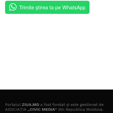
Trimite știrea ta pe WhatsApp
Portalul
ZIUA.MD
a fost fondat și este gestionat de
ASOCIAȚIA
„CIVIC MEDIA”
din Republica Moldova.