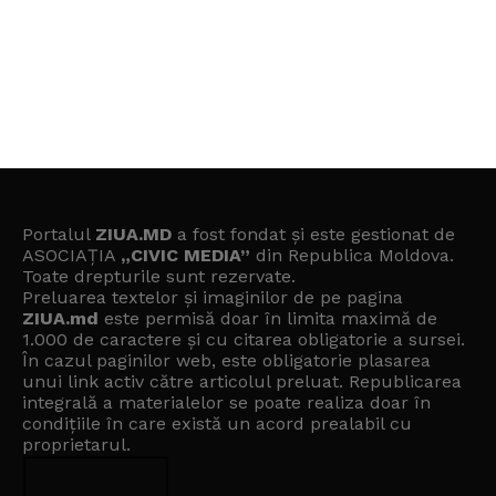
Portalul
ZIUA.MD
a fost fondat și este gestionat de
ASOCIAȚIA
„CIVIC MEDIA”
din Republica Moldova.
Toate drepturile sunt rezervate.
Preluarea textelor și imaginilor de pe pagina
ZIUA.md
este permisă doar în limita maximă de
1.000 de caractere și cu citarea obligatorie a sursei.
În cazul paginilor web, este obligatorie plasarea
unui link activ către articolul preluat. Republicarea
integrală a materialelor se poate realiza doar în
condițiile în care există un
acord prealabil cu
proprietarul
.