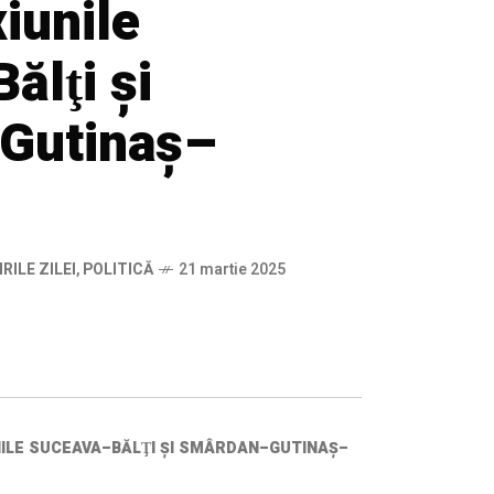
iunile
ălţi şi
Gutinaş–
IRILE ZILEI
,
POLITICĂ
21 martie 2025
NILE SUCEAVA–BĂLŢI ŞI SMÂRDAN–GUTINAŞ–