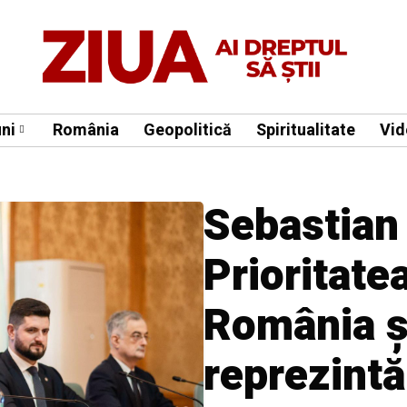
ni
România
Geopolitică
Spiritualitate
Vid
Sebastian
Prioritate
România ş
reprezintă