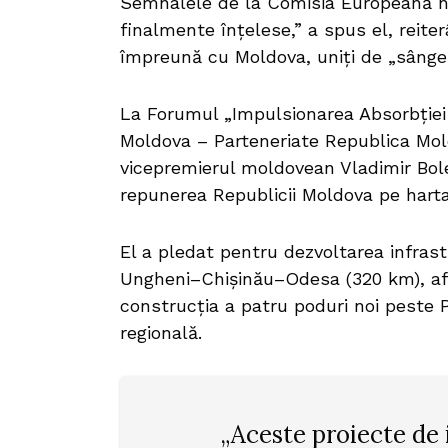
Semnalele de la Comisia Europeană n
finalmente înțelese,” a spus el, reit
împreună cu Moldova, uniți de „sânge, 
La Forumul „Impulsionarea Absorbției
Moldova – Parteneriate Republica Mol
vicepremierul moldovean Vladimir Bol
repunerea Republicii Moldova pe harta
El a pledat pentru dezvoltarea infrast
Ungheni–Chișinău–Odesa (320 km), aflat
construcția a patru poduri noi peste 
regională.
„Aceste proiecte de 