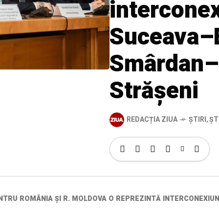
interconex
Suceava–B
Smârdan–
Străşeni
REDACȚIA ZIUA
ȘTIRI
,
ȘT
NTRU ROMÂNIA ŞI R. MOLDOVA O REPREZINTĂ INTERCONEXIU