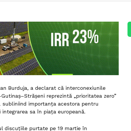
ian Burduja, a declarat că interconexiunile
utinaș–Strășeni reprezintă „prioritatea zero”
 subliniind importanța acestora pentru
i integrarea sa în piața europeană.
l discuțiile purtate pe 19 martie în