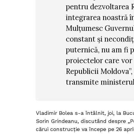
pentru dezvoltarea R
integrarea noastră î
Mulțumesc Guvernulu
constant și necondiț
puternică, nu am fi
proiectelor care vor
Republicii Moldova”, 
transmite ministeru
Vladimir Bolea s-a întâlnit, joi, la Bu
Sorin Grindeanu, discutând despre „P
cărui construcție va începe pe 26 apri