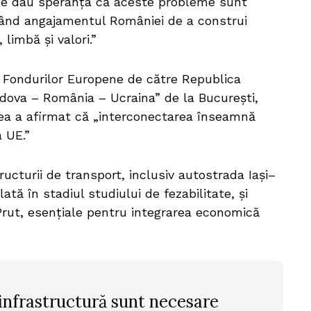
e dau speranța că aceste probleme sunt
erând angajamentul României de a construi
limbă și valori.”
 Fondurilor Europene de către Republica
dova – România – Ucraina” de la București,
ea a afirmat că „interconectarea înseamnă
 UE.”
ructurii de transport, inclusiv autostrada Iași–
ă în stadiul studiului de fezabilitate, și
Prut, esențiale pentru integrarea economică
infrastructură sunt necesare