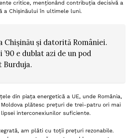
te critice, menționând contribuția decisivă a
 a Chișinăului în ultimele luni.
a Chișinău și datorită României.
ii ’90 e dublat azi de un pod
t Burduja.
nțele din piața energetică a UE, unde România,
a Moldova plătesc prețuri de trei-patru ori mai
ipsei interconexiunilor suficiente.
grată, am plăti cu toții prețuri rezonabile.