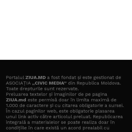
Portalul
ZIUA.MD
a fost fondat și este gestionat de
ASOCIAȚIA
„CIVIC MEDIA”
din Republica Moldova.
Toate drepturile sunt rezervate.
Preluarea textelor și imaginilor de pe pagina
ZIUA.md
este permisă doar în limita maximă de
1.000 de caractere și cu citarea obligatorie a sursei.
În cazul paginilor web, este obligatorie plasarea
unui link activ către articolul preluat. Republicarea
integrală a materialelor se poate realiza doar în
condițiile în care există un
acord prealabil cu