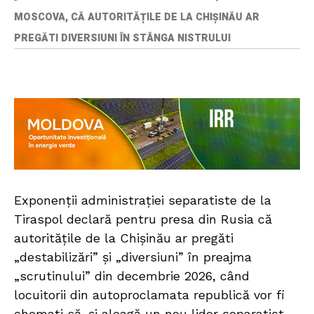
MOSCOVA, CĂ AUTORITĂȚILE DE LA CHIȘINĂU AR
PREGĂTI DIVERSIUNI ÎN STÂNGA NISTRULUI
Exponenții administrației separatiste de la
Tiraspol declară pentru presa din Rusia că
autoritățile de la Chișinău ar pregăti
„destabilizări” și „diversiuni” în preajma
„scrutinului” din decembrie 2026, când
locuitorii din autoproclamata republică vor fi
chemați să-și aleagă un nou lider separatist.