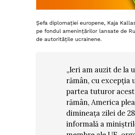
Șefa diplomației europene, Kaja Kalla
pe fondul amenințărilor lansate de Rus
de autoritățile ucrainene.
„Ieri am auzit de la
rămân, cu excepția u
partea tuturor aces
rămân, America plea
dimineața zilei de 2
informală a miniștril
membre ale UE, orga