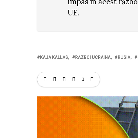
impas în acest război
UE.
KAJA KALLAS
RĂZBOI UCRAINA
RUSIA