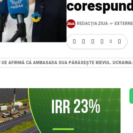
corespunde
REDACȚIA ZIUA
EXTERNE
I UE AFIRMĂ CĂ AMBASADA SUA PĂRĂSEȘTE KIEVUL. UCRAINA: