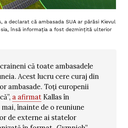
s, a declarat că ambasada SUA ar părăsi Kievul
ia, însă informația a fost dezmințită ulterior
 ucraineni că toate ambasadele
neia. Acest lucru cere curaj din
tor ambasade. Toți europenii
că”,
a afirmat
Kallas în
8 mai, înainte de o reuniune
or de externe ai statelor
nizată în format „Gymnich”,