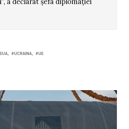
”, a declarat șefa diplomației
SUA
UCRAINA
UE