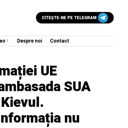
CITEŞTE-NE PE TELEGRAM
eo
Despre noi
Contact
mației UE
 ambasada SUA
Kievul.
Informația nu