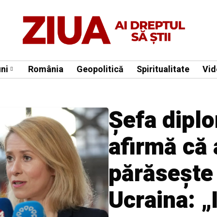
ni
România
Geopolitică
Spiritualitate
Vid
Șefa diplo
afirmă că
părăsește 
Ucraina: „