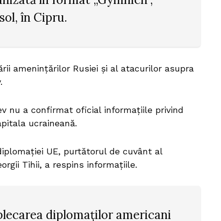
ol, în Cipru.
rii amenințărilor Rusiei și al atacurilor asupra
.
 nu a confirmat oficial informațiile privind
apitala ucraineană.
diplomației UE, purtătorul de cuvânt al
rgii Tihii, a respins informațiile.
plecarea diplomaților americani