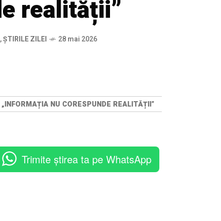
 realității”
,
ȘTIRILE ZILEI
28 mai 2026
 „INFORMAȚIA NU CORESPUNDE REALITĂȚII”
Trimite știrea ta pe WhatsApp