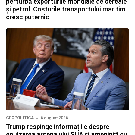
perturbă exporturile mondiale de cereale
și petrol. Costurile transportului maritim
cresc puternic
GEOPOLITICĂ
6 august 2026
Trump respinge informațiile despre
epuizarea arsenalului SUA și amenință cu