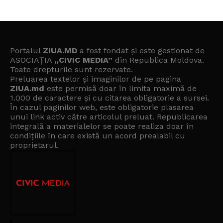
Portalul
ZIUA.MD
a fost fondat și este gestionat de
ASOCIAȚIA
„CIVIC MEDIA”
din Republica Moldova.
Toate drepturile sunt rezervate.
Preluarea textelor și imaginilor de pe pagina
ZIUA.md
este permisă doar în limita maximă de
1.000 de caractere și cu citarea obligatorie a sursei.
În cazul paginilor web, este obligatorie plasarea
unui link activ către articolul preluat. Republicarea
integrală a materialelor se poate realiza doar în
condițiile în care există un
acord prealabil cu
proprietarul
.