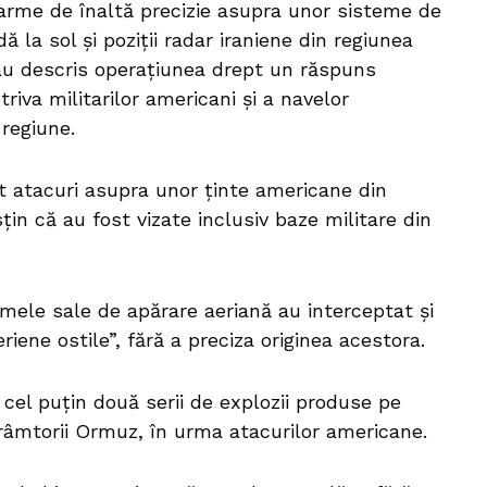
 arme de înaltă precizie asupra unor sisteme de
 la sol și poziții radar iraniene din regiunea
 au descris operațiunea drept un răspuns
riva militarilor americani și a navelor
regiune.
at atacuri asupra unor ținte americane din
țin că au fost vizate inclusiv baze militare din
mele sale de apărare aeriană au interceptat și
iene ostile”, fără a preciza originea acestora.
cel puțin două serii de explozii produse pe
trâmtorii Ormuz, în urma atacurilor americane.