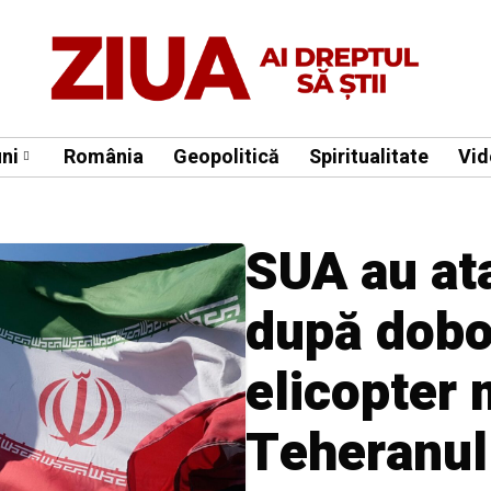
ni
România
Geopolitică
Spiritualitate
Vid
SUA au ata
după dobo
elicopter m
Teheranul