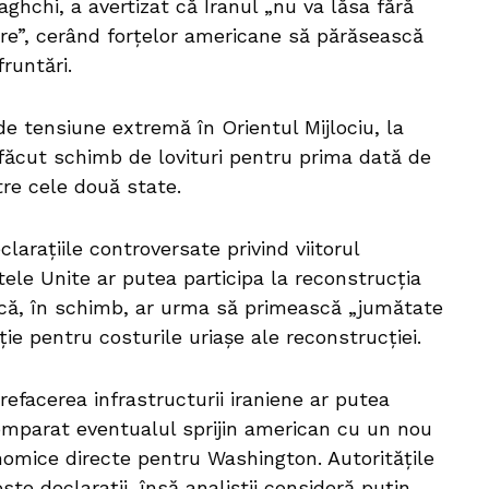
aghchi, a avertizat că Iranul „nu va lăsa fără
re”, cerând forțelor americane să părăsească
runtări.
 tensiune extremă în Orientul Mijlociu, la
u făcut schimb de lovituri pentru prima dată de
ntre cele două state.
larațiile controversate privind viitorul
ele Unite ar putea participa la reconstrucția
ar că, în schimb, ar urma să primească „jumătate
ie pentru costurile uriașe ale reconstrucției.
refacerea infrastructurii iraniene ar putea
comparat eventualul sprijin american cu un nou
onomice directe pentru Washington. Autoritățile
ste declarații, însă analiștii consideră puțin