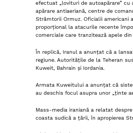
efectuat „lovituri de autoapărare” cu
apărare antiaeriană, centre de comandă
Strâmtorii Ormuz. Oficialii americani
proporțional la atacurile recente împot
comerciale care tranzitează apele din 
În replică, Iranul a anunțat că a lans
regiune. Autoritățile de la Teheran sus
Kuweit, Bahrain și Iordania.
Armata Kuweitului a anunțat că siste
au deschis focul asupra unor „ținte aer
Mass-media iraniană a relatat despre 
coasta sudică a țării, în apropierea S