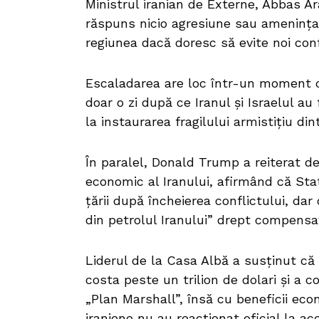
Ministrul iranian de Externe, Abbas Ar
răspuns nicio agresiune sau amenința
regiunea dacă doresc să evite noi conf
Escaladarea are loc într-un moment de
doar o zi după ce Iranul și Israelul a
la instaurarea fragilului armistițiu di
În paralel, Donald Trump a reiterat dec
economic al Iranului, afirmând că Stat
țării după încheierea conflictului, d
din petrolul Iranului” drept compensaț
Liderul de la Casa Albă a susținut că 
costa peste un trilion de dolari și a 
„Plan Marshall”, însă cu beneficii ec
iraniene nu au reacționat oficial la ace