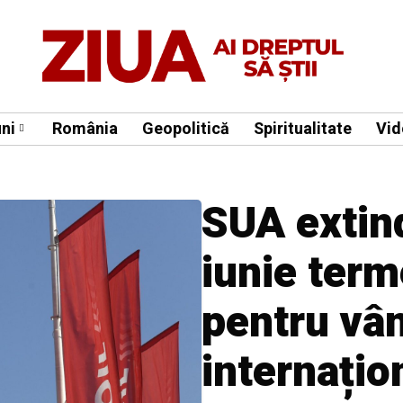
ni
România
Geopolitică
Spiritualitate
Vid
SUA extin
iunie term
pentru vân
internațio