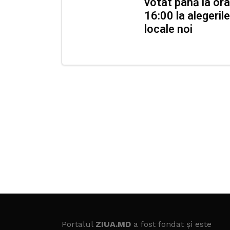
votat până la ora
16:00 la alegerile
locale noi
Portalul
ZIUA.MD
a fost fondat și este