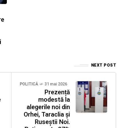
re
i
NEXT POST
POLITICĂ
31 mai 2026
Prezență
e
modestă la
alegerile noi din
Orhei, Taraclia și
Ruseștii Noi.