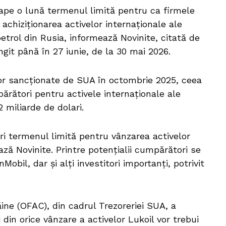
ape o lună termenul limită pentru ca firmele
achiziţionarea activelor internaţionale ale
etrol din Rusia, informează Novinite, citată de
ngit până în 27 iunie, de la 30 mai 2026.
ilor sancţionate de SUA în octombrie 2025, ceea
părători pentru activele internaţionale ale
2 miliarde de dolari.
ri termenul limită pentru vânzarea activelor
ază Novinite. Printre potenţialii cumpărători se
obil, dar şi alţi investitori importanţi, potrivit
ăine (OFAC), din cadrul Trezoreriei SUA, a
 din orice vânzare a activelor Lukoil vor trebui