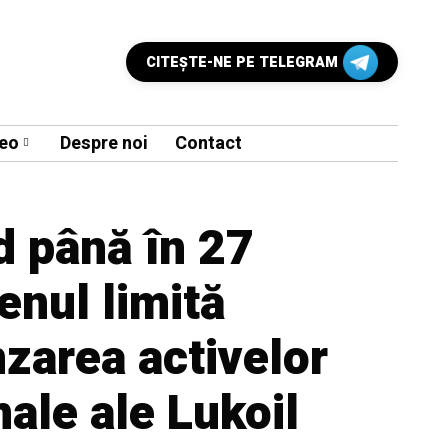
CITEŞTE-NE PE TELEGRAM
eo
Despre noi
Contact
d până în 27
enul limită
zarea activelor
nale ale Lukoil