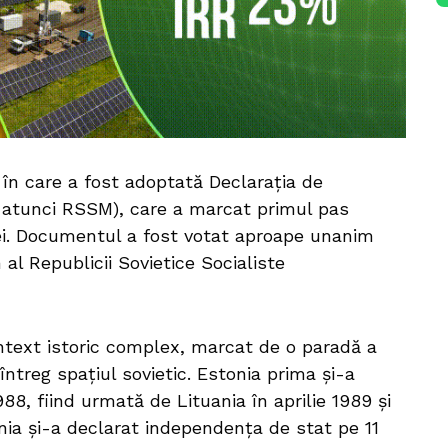
 în care a fost adoptată Declarația de
e atunci RSSM), care a marcat primul pas
ei. Documentul a fost votat aproape unanim
al Republicii Sovietice Socialiste
ntext istoric complex, marcat de o paradă a
întreg spațiul sovietic. Estonia prima şi-a
88, fiind urmată de Lituania în aprilie 1989 şi
uania și-a declarat independenţa de stat pe 11