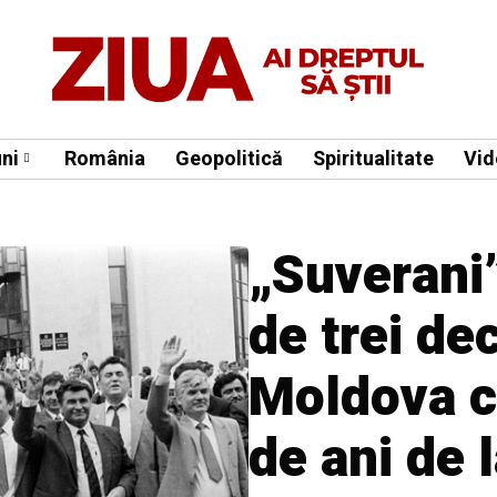
ni
România
Geopolitică
Spiritualitate
Vid
„Suverani
de trei de
Moldova c
de ani de 