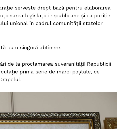
laraţie serveşte drept bază pentru elaborarea
cţionarea legislaţiei republicane şi ca poziţie
ului unional în cadrul comunităţii statelor
tă cu o singură abţinere.
sări de la proclamarea suveranităţii Republicii
rculaţie prima serie de mărci poştale, ce
Drapelul.