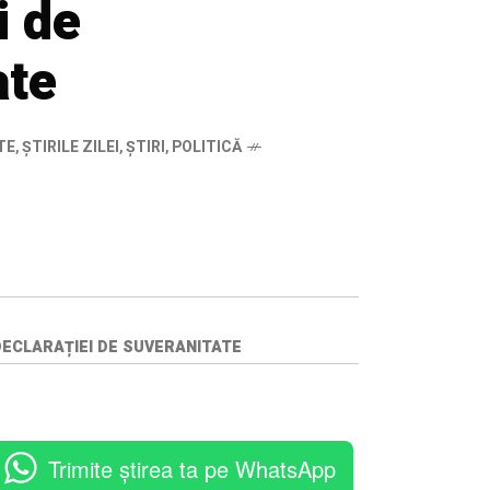
i de
ate
TE
,
ȘTIRILE ZILEI
,
ȘTIRI
,
POLITICĂ
 DECLARAȚIEI DE SUVERANITATE
Trimite știrea ta pe WhatsApp