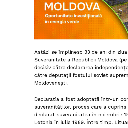
Astăzi se împlinesc 33 de ani din ziua
Suveranitate a Republicii Moldova (p
decisiv către declararea independenț
către deputaţii fostului soviet suprem 
Moldoveneşti.
Declarația a fost adoptată într-un co
suveranităţilor, proces care a cuprins 
declarat suveranitatea în noiembrie 19
Letonia în iulie 1989. Între timp, Lit