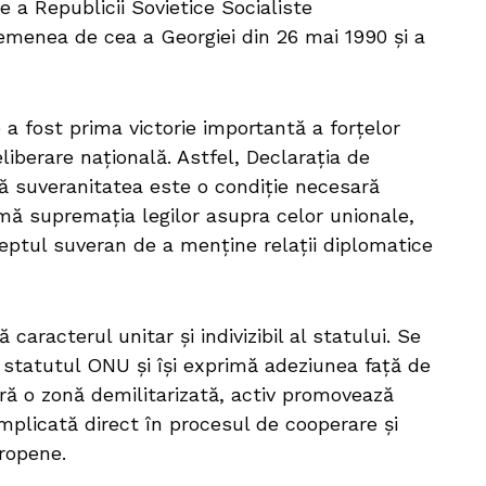
e a Republicii Sovietice Socialiste
menea de cea a Georgiei din 26 mai 1990 şi a
a fost prima victorie importantă a forţelor
liberare naţională. Astfel, Declaraţia de
ă suveranitatea este o condiție necesară
rmă supremaţia legilor asupra celor unionale,
reptul suveran de a menţine relaţii diplomatice
caracterul unitar şi indivizibil al statului. Se
 statutul ONU şi îşi exprimă adeziunea faţă de
lară o zonă demilitarizată, activ promovează
 implicată direct în procesul de cooperare şi
uropene.