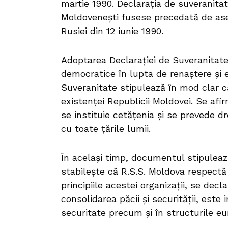
martie 1990. Declaraţia de suveranitat
Moldoveneşti fusese precedată de ase
Rusiei din 12 iunie 1990.
Adoptarea Declaraţiei de Suveranitate 
democratice în lupta de renaştere şi e
Suveranitate stipulează în mod clar c
existenţei Republicii Moldovei. Se afi
se instituie cetăţenia şi se prevede d
cu toate ţările lumii.
În acelaşi timp, documentul stipulează 
stabilește că R.S.S. Moldova respectă
principiile acestei organizaţii, se dec
consolidarea păcii şi securităţii, este
securitate precum şi în structurile e