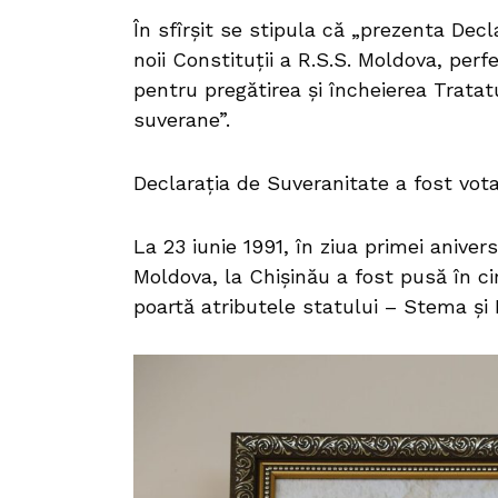
În sfîrşit se stipula că „prezenta Dec
noii Constituţii a R.S.S. Moldova, perfe
pentru pregătirea şi încheierea Tratat
suverane”.
Declaraţia de Suveranitate a fost vota
La 23 iunie 1991, în ziua primei aniver
Moldova, la Chişinău a fost pusă în ci
poartă atributele statului – Stema şi 