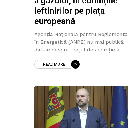
a gazului, în condițiile
ieftinirilor pe piața
europeană
Agenția Națională pentru Reglementa
în Energetică (ANRE) nu mai publică
datele despre prețul de achiziție a
gazului, în condițiile în care pe piața
READ MORE
Uniunii Europene prețul gazului a
scăzut. Observația