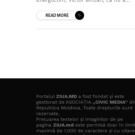
profitat de conjunctura de pe piață d
READ MORE
luna februarie pentru a achiziționa ga
Portalul
ZIUA.MD
a fost fondat și este
gestionat de ASOCIAȚIA
„CIVIC MEDIA”
di
Republica Moldova. Toate drepturile sunt
rezervate.
Preluarea textelor și imaginilor de pe
pagina
ZIUA.md
este permisă doar în limi
maximă de 1.000 de caractere și cu citare