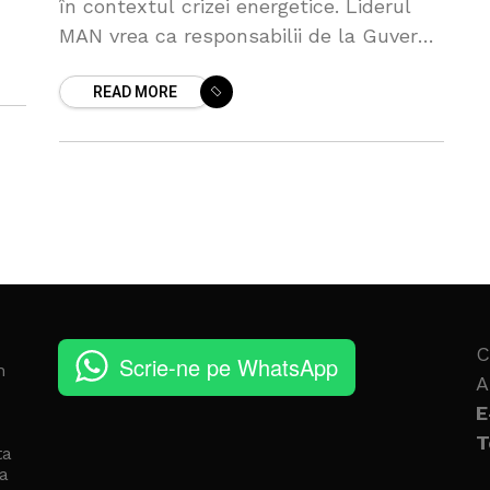
în contextul crizei energetice. Liderul
in
MAN vrea ca responsabilii de la Guvern
ze
și cei de la Moldovagaz să fie anchetați
READ MORE
pentru deciziile luate
C
Scrie-ne pe WhatsApp
n
A
E
T
ta
a