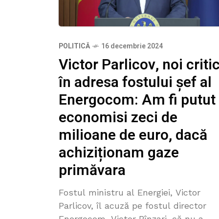
POLITICĂ
16 decembrie 2024
Victor Parlicov, noi critic
în adresa fostului șef al
Energocom: Am fi putut
economisi zeci de
milioane de euro, dacă
achiziționam gaze
primăvara
Fostul ministru al Energiei, Victor
Parlicov, îl acuză pe fostul director
Energocom, Victor Bînzari, că nu a