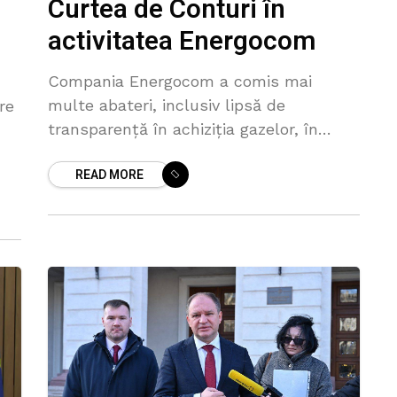
Curtea de Conturi în
activitatea Energocom
Compania Energocom a comis mai
multe abateri, inclusiv lipsă de
re
transparență în achiziția gazelor, în
perioada stărilor de urgență din perioada
READ MORE
2021-2023. Constatările au fost făcute
de Curtea Conturi, care