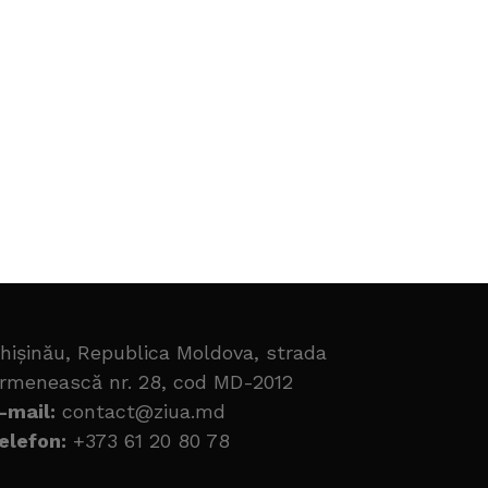
hișinău, Republica Moldova, strada
rmenească nr. 28, cod MD-2012
-mail:
contact@ziua.md
elefon:
+373 61 20 80 78