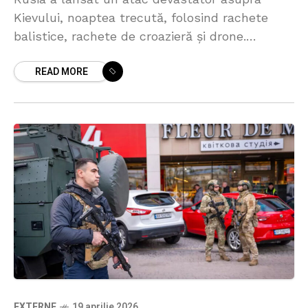
Kievului, noaptea trecută, folosind rachete
balistice, rachete de croazieră și drone.
Autoritățile ucrainene anunță cel puțin un
READ MORE
deces și peste 20 de răniți
EXTERNE
19 aprilie 2026