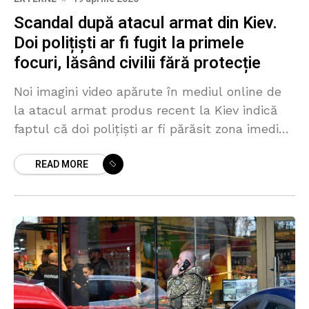
Scandal după atacul armat din Kiev.
Doi polițiști ar fi fugit la primele
focuri, lăsând civilii fără protecție
Noi imagini video apărute în mediul online de
la atacul armat produs recent la Kiev indică
faptul că doi polițiști ar fi părăsit zona imediat
după primele împușcături, lăsând civilii
READ MORE