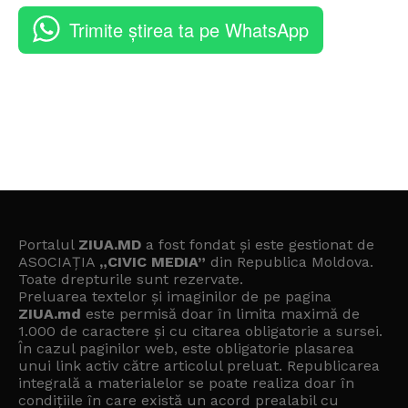
Trimite știrea ta pe WhatsApp
Portalul
ZIUA.MD
a fost fondat și este gestionat de
ASOCIAȚIA
„CIVIC MEDIA”
din Republica Moldova.
Toate drepturile sunt rezervate.
Preluarea textelor și imaginilor de pe pagina
ZIUA.md
este permisă doar în limita maximă de
1.000 de caractere și cu citarea obligatorie a sursei.
În cazul paginilor web, este obligatorie plasarea
unui link activ către articolul preluat. Republicarea
integrală a materialelor se poate realiza doar în
condițiile în care există un
acord prealabil cu