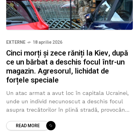
EXTERNE
18 aprilie 2026
Cinci morți și zece răniți la Kiev, după
ce un bărbat a deschis focul într-un
magazin. Agresorul, lichidat de
forțele speciale
Un atac armat a avut loc în capitala Ucrainei,
unde un individ necunoscut a deschis focul
asupra trecătorilor în plină stradă, provocând
victime. Potrivit informațiilor preliminare
READ MORE
difuzate de presa ucraineană,