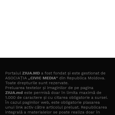
Portalul
ZIUA.MD
a fost fondat și este gestionat de
ASOCIAȚIA
„CIVIC MEDIA”
din Republica Moldova.
Toate drepturile sunt rezervate.
Preluarea textelor și imaginilor de pe pagina
ZIUA.md
este permisă doar în limita maximă de
1.000 de caractere și cu citarea obligatorie a sursei.
În cazul paginilor web, este obligatorie plasarea
unui link activ către articolul preluat. Republicarea
integrală a materialelor se poate realiza doar în