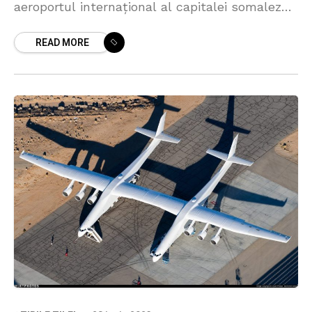
aeroportul internațional al capitalei somaleze
Mogadishu, pentru salvarea pasagerilor aflați
READ MORE
la bord. În