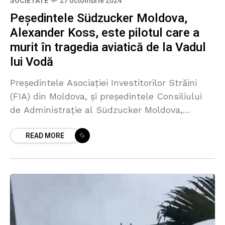
SOCIETATE
27 octombrie 2024
Peședintele Südzucker Moldova,
Alexander Koss, este pilotul care a
murit în tragedia aviatică de la Vadul
lui Vodă
Președintele Asociației Investitorilor Străini
(FIA) din Moldova, și președintele Consiliului
de Administrație al Südzucker Moldova,
Alexander Koss, este pilotul care a murit
READ MORE
astăzi la Vadul lui Vodă, în urma prăbușirii