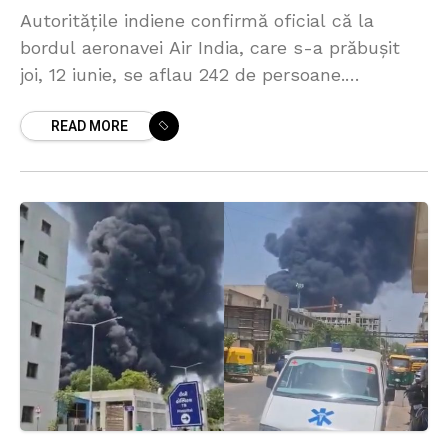
Autoritățile indiene confirmă oficial că la
bordul aeronavei Air India, care s-a prăbușit
joi, 12 iunie, se aflau 242 de persoane.
Aeronava se îndrepta spre Londra și s-a
READ MORE
prăbușit la