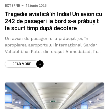
EXTERNE
12 iunie 2025
Tragedie aviatică în India! Un avion cu
242 de pasageri la bord s-a prăbușit
la scurt timp după decolare
Un avion de pasageri s-a prăbușit joi, în
apropierea aeroportului internațional Sardar
Vallabhbhai Patel din orașul Ahmedabad, în
vestul Indiei, relatează News18. La bordul
READ MORE
aeronavei se aflau, potrivit unor surse