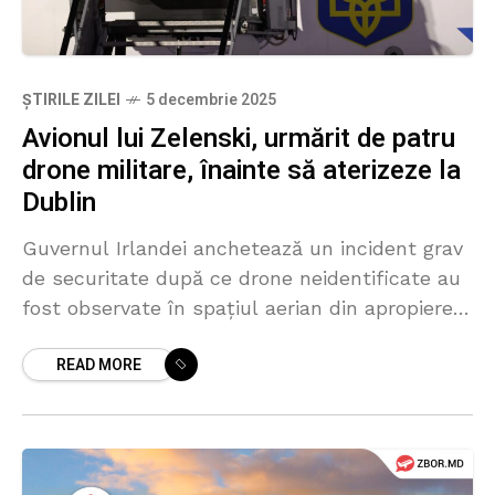
ȘTIRILE ZILEI
5 decembrie 2025
Avionul lui Zelenski, urmărit de patru
drone militare, înainte să aterizeze la
Dublin
Guvernul Irlandei anchetează un incident grav
de securitate după ce drone neidentificate au
fost observate în spațiul aerian din apropierea
traseului aeronavei președintelui ucrainean
READ MORE
Volodimir Zelenski, chiar în momentul în