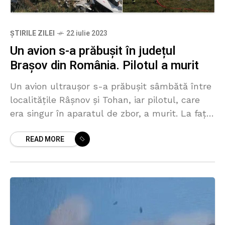
ȘTIRILE ZILEI
22 iulie 2023
Un avion s-a prăbușit în județul
Brașov din România. Pilotul a murit
Un avion ultraușor s-a prăbușit sâmbătă între
localitățile Râșnov și Tohan, iar pilotul, care
era singur în aparatul de zbor, a murit. La fața
locului s-au deplasat un elicopter SMURD,
READ MORE