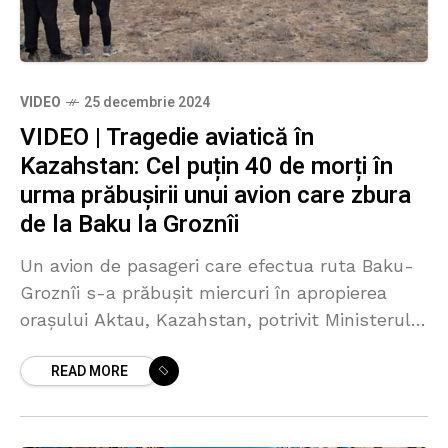
VIDEO
25 decembrie 2024
VIDEO | Tragedie aviatică în
Kazahstan: Cel puțin 40 de morți în
urma prăbușirii unui avion care zbura
de la Baku la Groznîi
Un avion de pasageri care efectua ruta Baku-
Groznîi s-a prăbușit miercuri în apropierea
orașului Aktau, Kazahstan, potrivit Ministerului
de Urgență din Kazahstan. Tragedia a dus la
READ MORE
moartea a cel puțin