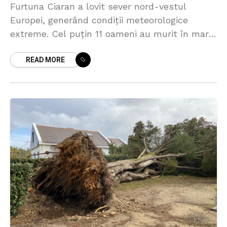
Furtuna Ciaran a lovit sever nord-vestul
Europei, generând condiții meteorologice
extreme. Cel puțin 11 oameni au murit în mare
parte din cauza copacilor doborâți de rafalele
READ MORE
puternice de vânt. În