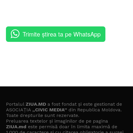
Trimite știrea ta pe WhatsApp
Portalul
ZIUA.MD
a fost fondat și este gestionat de
ASOCIAȚIA
„CIVIC MEDIA”
din Republica Moldova.
Toate drepturile sunt rezervate.
Preluarea textelor și imaginilor de pe pagina
ZIUA.md
este permisă doar în limita maximă de
1.000 de caractere și cu citarea obligatorie a sursei.