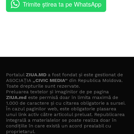
Trimite știrea ta pe WhatsApp
Portalul
ZIUA.MD
a fost fondat și este gestionat de
ASOCIAȚIA
„CIVIC MEDIA”
din Republica Moldova.
Toate drepturile sunt rezervate.
Preluarea textelor și imaginilor de pe pagina
ZIUA.md
este permisă doar în limita maximă de
1.000 de caractere și cu citarea obligatorie a sursei.
În cazul paginilor web, este obligatorie plasarea
unui link activ către articolul preluat. Republicarea
integrală a materialelor se poate realiza doar în
condițiile în care există un
acord prealabil cu
proprietarul
.