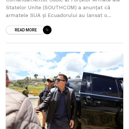
Statelor Unite (SOUTHCOM) a anunțat că
armatele SUA și Ecuadorului au lansat o
operațiune comună împotriva organizațiilor
READ MORE
criminale implicate în traficul de droguri, pe