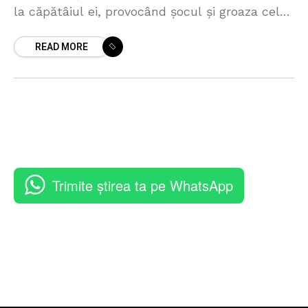
la căpătâiul ei, provocând șocul și groaza celor
prezenți. Femeia era în viață și
READ MORE
Trimite știrea ta pe WhatsApp