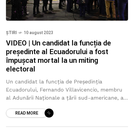
ȘTIRI
10 august 2023
VIDEO | Un candidat la funcția de
președinte al Ecuadorului a fost
împușcat mortal la un miting
electoral
Un candidat la funcția de Președinția
Ecuadorului, Fernando Villavicencio, membru
al Adunării Naționale a țării sud-americane, a
fost ucis la sfârşitul unui miting electoral,
READ MORE
organizat miercuri seară la Quito, a