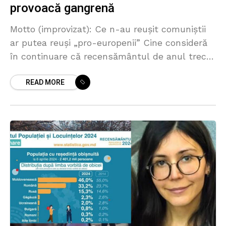
provoacă gangrenă
Motto (improvizat): Ce n-au reușit comuniștii
ar putea reuși „pro-europenii” Cine consideră
în continuare că recensământul de anul trecut
a fost o evaluare obiectivă a realităților social-
READ MORE
economice din Republica Moldova