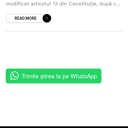
modificat articolul 13 din Constituție, după ce
limba a rămas „moldovenească” și încă fără
READ MORE
„grafie latină”. Astfel,
Trimite știrea ta pe WhatsApp