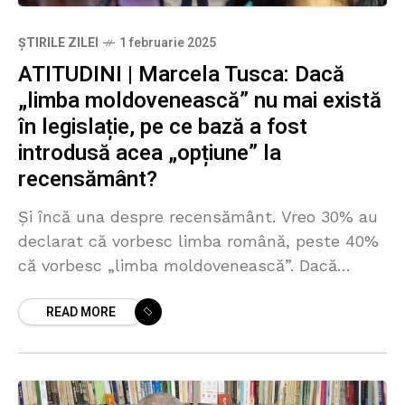
ȘTIRILE ZILEI
1 februarie 2025
ATITUDINI | Marcela Tusca: Dacă
„limba moldovenească” nu mai există
în legislație, pe ce bază a fost
introdusă acea „opțiune” la
recensământ?
Și încă una despre recensământ. Vreo 30% au
declarat că vorbesc limba română, peste 40%
că vorbesc „limba moldovenească”. Dacă
statul R. Moldova a făcut deja de vreo doi ani
READ MORE