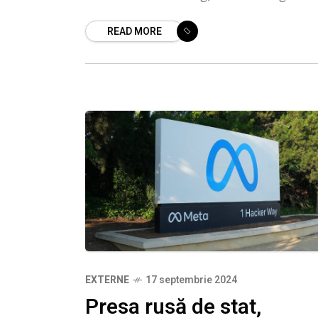
al Meta, la reședința sa din Mar-a-La
READ MORE
Aceasta marchează o schimbare
semnificativă în relația
EXTERNE
17 septembrie 2024
Presa rusă de stat,