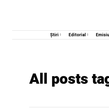
Știri
Editorial
Emisiu
All posts t