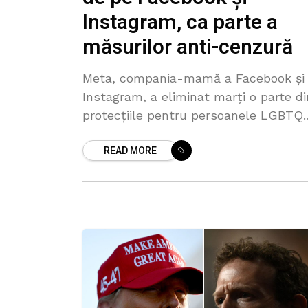
Instagram, ca parte a
măsurilor anti-cenzură
Meta, compania-mamă a Facebook și
Instagram, a eliminat marți o parte di
protecțiile pentru persoanele LGBTQ
din regulile sale privind discursul de
READ MORE
ură, ca parte a unei revizuiri mai ampl