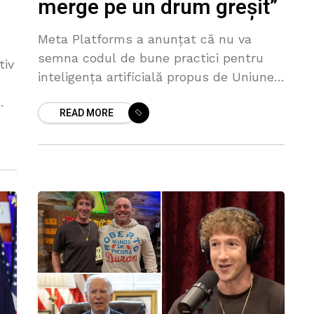
merge pe un drum greșit”
Meta Platforms a anunțat că nu va
semna codul de bune practici pentru
tiv
inteligența artificială propus de Uniunea
Europeană, criticând abordarea
READ MORE
Bruxellesului ca fiind excesivă și
potențial dăunătoare pentru inovație.