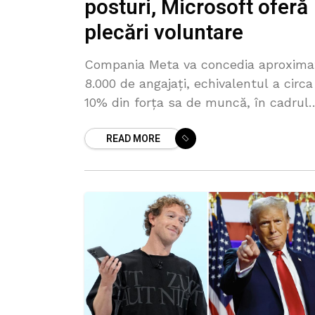
posturi, Microsoft oferă
plecări voluntare
Compania Meta va concedia aproxima
8.000 de angajați, echivalentul a circa
10% din forța sa de muncă, în cadrul
unui nou val de restructurări în
READ MORE
industria tehnologică. Decizia vine în