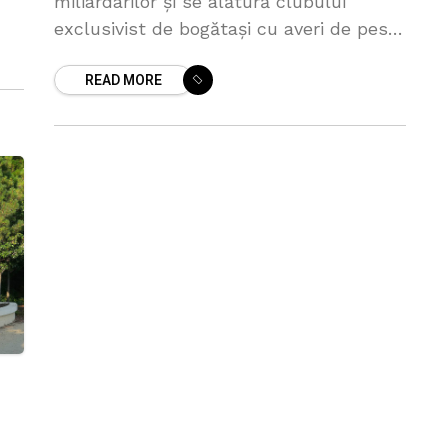
miliardarilor și se alătură clubului
go.
exclusivist de bogătași cu averi de peste
200 de miliarde de dolari. Șeful Meta
READ MORE
(care deține Facebook, Instagram și
WhatsApp)