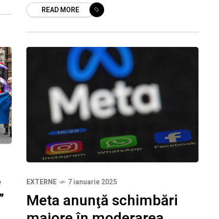
READ MORE
companiei. El a vorbit despre aceste
lucruri în într-un interviu de trei
e
EXTERNE
7 ianuarie 2025
”
Meta anunţă schimbări
majore în moderarea