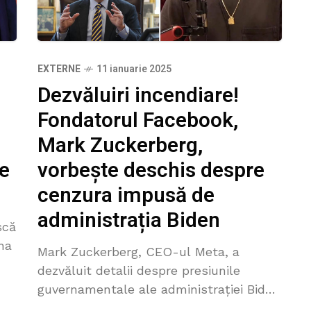
EXTERNE
11 ianuarie 2025
Dezvăluiri incendiare!
Fondatorul Facebook,
Mark Zuckerberg,
vorbește deschis despre
le
cenzura impusă de
administrația Biden
scă
na
Mark Zuckerberg, CEO-ul Meta, a
dezvăluit detalii despre presiunile
rea
guvernamentale ale administrației Biden
și schimbările recente în politica