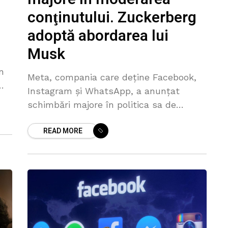
conţinutului. Zuckerberg
adoptă abordarea lui
Musk
n
Meta, compania care deţine Facebook,
Instagram şi WhatsApp, a anunţat
schimbări majore în politica sa de
e
moderare a conţinutului. Deciziile includ
READ MORE
încheierea programului de verificare a
faptelor realizat de terţi,