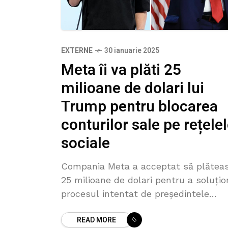
EXTERNE
30 ianuarie 2025
Meta îi va plăti 25
milioane de dolari lui
Trump pentru blocarea
conturilor sale pe rețele
sociale
Compania Meta a acceptat să plătea
25 milioane de dolari pentru a soluțio
procesul intentat de președintele
american Donald Trump privind bloca
READ MORE
conturilor sale de pe platformele