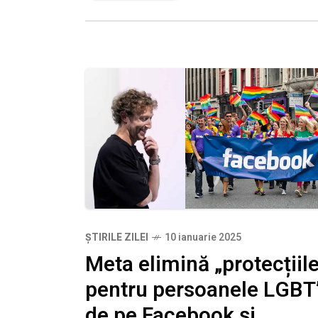
Facebook și Instagram.
ȘTIRILE ZILEI
10 ianuarie 2025
Meta elimină „protecțiil
pentru persoanele LGBT
de pe Facebook și