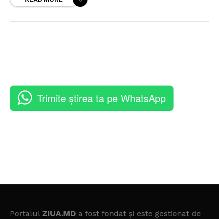
o semnificație aparte, încărcată de
Trimite știrea ta pe WhatsApp
Portalul
ZIUA.MD
a fost fondat și este gestionat de