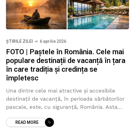
ȘTIRILE ZILEI
6 aprilie 2026
FOTO | Paștele în România. Cele mai
populare destinații de vacanță în țara
în care tradiția și credința se
împletesc
Una dintre cele mai atractive și accesibile
destinații de vacanță, în perioada sărbătorilor
pascale, este, cu siguranță, România. Asta
deoarece aici găsești tradiția trăită, nu
READ MORE
simulată, peisaje de poveste, dar