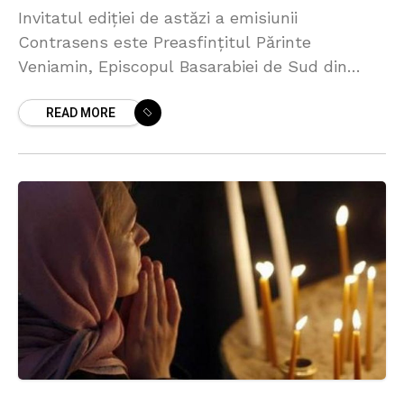
Invitatul ediției de astăzi a emisiunii
Contrasens este Preasfințitul Părinte
Veniamin, Episcopul Basarabiei de Sud din
cadrul Mitropoliei Basarabiei. Discuția a vizat
READ MORE
importanța acestei perioade premergătoare
Sfintei Sărbători a Învierii