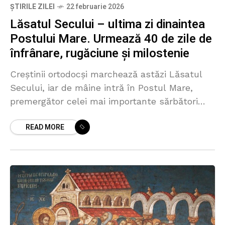
ȘTIRILE ZILEI
22 februarie 2026
Lăsatul Secului – ultima zi dinaintea
Postului Mare. Urmează 40 de zile de
înfrânare, rugăciune și milostenie
Creștinii ortodocși marchează astăzi Lăsatul
Secului, iar de mâine intră în Postul Mare,
premergător celei mai importante sărbători
creștine, Învierea Domnului, care va fi
READ MORE
prăznuită, în acest an, în data