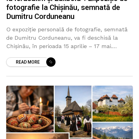
fotografie la Chișinău, semnată de
Dumitru Corduneanu
O expoziție personală de fotografie, semnată
de Dumitru Corduneanu, va fi deschisă la
Chișinău, în perioada 15 aprilie – 17 mai.
Evenimentul, cu genericul „O sută de căi
READ MORE
tăcute. Paștele