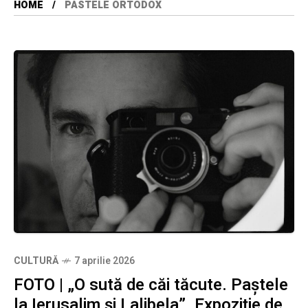
HOME
PASTELE ORTODOX
CULTURĂ
7 aprilie 2026
FOTO | „O sută de căi tăcute. Paștele
la Ierusalim și Lalibela”. Expoziție de