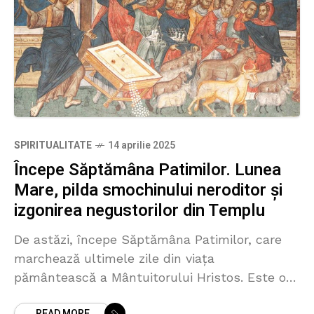
SPIRITUALITATE
14 aprilie 2025
Începe Săptămâna Patimilor. Lunea
Mare, pilda smochinului neroditor și
izgonirea negustorilor din Templu
De astăzi, începe Săptămâna Patimilor, care
marchează ultimele zile din viața
pământească a Mântuitorului Hristos. Este o
perioadă de post negru, deoarece fiecare zi are
READ MORE