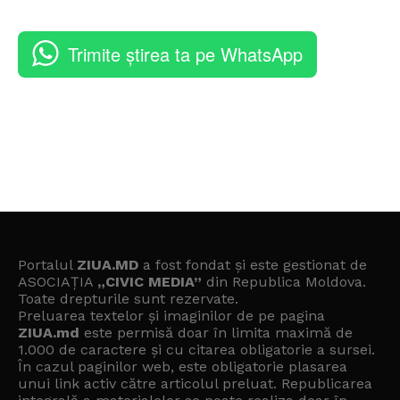
Trimite știrea ta pe WhatsApp
Portalul
ZIUA.MD
a fost fondat și este gestionat de
ASOCIAȚIA
„CIVIC MEDIA”
din Republica Moldova.
Toate drepturile sunt rezervate.
Preluarea textelor și imaginilor de pe pagina
ZIUA.md
este permisă doar în limita maximă de
1.000 de caractere și cu citarea obligatorie a sursei.
În cazul paginilor web, este obligatorie plasarea
unui link activ către articolul preluat. Republicarea