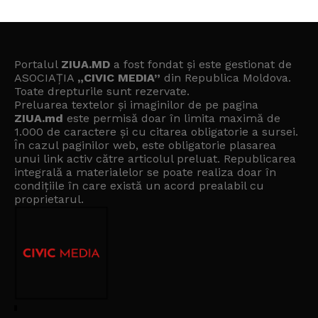
Portalul
ZIUA.MD
a fost fondat și este gestionat de
ASOCIAȚIA
„CIVIC MEDIA”
din Republica Moldova.
Toate drepturile sunt rezervate.
Preluarea textelor și imaginilor de pe pagina
ZIUA.md
este permisă doar în limita maximă de
1.000 de caractere și cu citarea obligatorie a sursei.
În cazul paginilor web, este obligatorie plasarea
unui link activ către articolul preluat. Republicarea
integrală a materialelor se poate realiza doar în
condițiile în care există un
acord prealabil cu
proprietarul
.