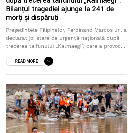
după trecerea taifunului „Kalmaegi”.
Bilanțul tragediei ajunge la 241 de
morți și dispăruți
Președintele Filipinelor, Ferdinand Marcos Jr., a
declarat joi stare de urgență națională după
trecerea taifunului „Kalmaegi”, care a provocat
moartea a cel puțin 114 persoane și dispariția
READ MORE
altor 127, potrivit