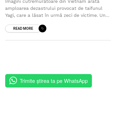
Imagini cutremurătoare din Vietnam arată
amploarea dezastrului provocat de taifunul
Yagi, care a lăsat în urmă zeci de victime. Un
pod s-a prăbușit și un autobuz a fost luat de
READ MORE
Trimite știrea ta pe WhatsApp