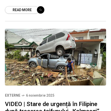
arhipelagul într-o singură săptămână. Furtuna,
READ MORE
cea mai puternică din acest an, a determinat
evacuarea a
EXTERNE
6 noiembrie 2025
VIDEO | Stare de urgență în Filipine