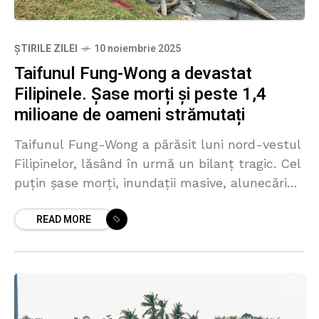
ȘTIRILE ZILEI
10 noiembrie 2025
Taifunul Fung-Wong a devastat
Filipinele. Șase morți și peste 1,4
milioane de oameni strămutați
Taifunul Fung-Wong a părăsit luni nord-vestul
Filipinelor, lăsând în urmă un bilanț tragic. Cel
puțin șase morți, inundații masive, alunecări
de teren și peste 1,4 milioane de persoane
READ MORE
evacuate. Furtuna