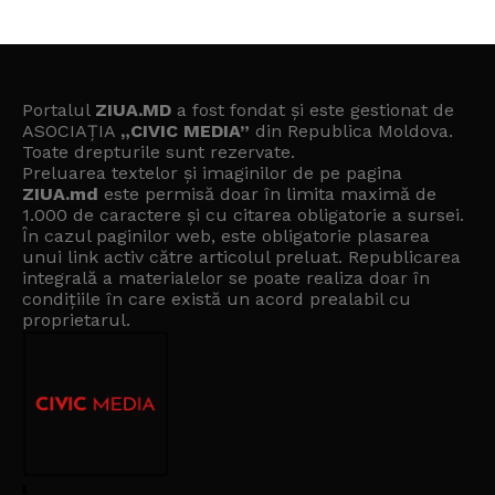
Portalul
ZIUA.MD
a fost fondat și este gestionat de
ASOCIAȚIA
„CIVIC MEDIA”
din Republica Moldova.
Toate drepturile sunt rezervate.
Preluarea textelor și imaginilor de pe pagina
ZIUA.md
este permisă doar în limita maximă de
1.000 de caractere și cu citarea obligatorie a sursei.
În cazul paginilor web, este obligatorie plasarea
unui link activ către articolul preluat. Republicarea
integrală a materialelor se poate realiza doar în
condițiile în care există un
acord prealabil cu
proprietarul
.